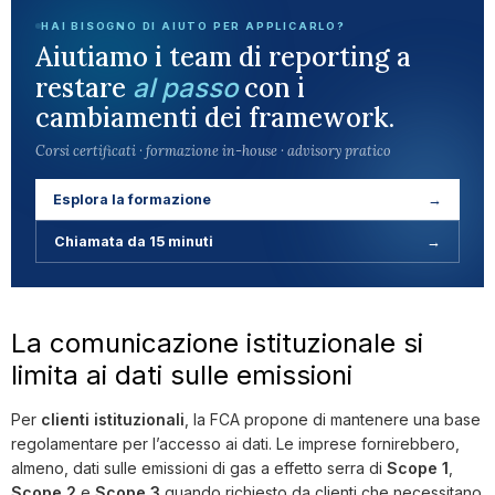
HAI BISOGNO DI AIUTO PER APPLICARLO?
Aiutiamo i team di reporting a
restare
con i
al passo
cambiamenti dei framework.
Corsi certificati · formazione in-house · advisory pratico
Esplora la formazione
→
Chiamata da 15 minuti
→
La comunicazione istituzionale si
limita ai dati sulle emissioni
Per
clienti istituzionali
, la FCA propone di mantenere una base
regolamentare per l’accesso ai dati. Le imprese fornirebbero,
almeno, dati sulle emissioni di gas a effetto serra di
Scope 1
,
Scope 2
e
Scope 3
quando richiesto da clienti che necessitano