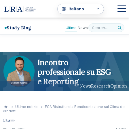
Study Blog
Ultime
News
L
R
A
Incontro
professionale su ESG
e Reporting
News
Research
Opinion
Ultime notizie
FCA Ristruttura la Rendicontazione sul Clima dei
Prodotti