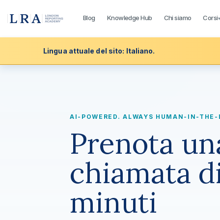
Blog
Knowledge Hub
Chi siamo
Corsi
Lingua attuale del sito: Italiano.
AI-POWERED. ALWAYS HUMAN-IN-THE-
Prenota un
chiamata di
minuti