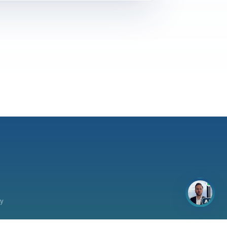
cy
AI