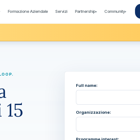
Formazione Aziendale
Servizi
Partnership
Community
▾
▾
▾
LOOP.
a
Full name:
 15
Organizzazione:
Programme interest: