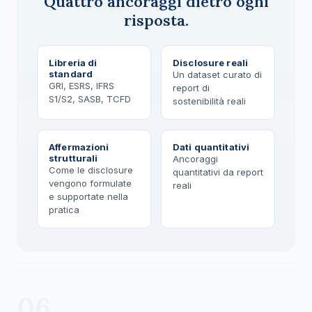
Quattro ancoraggi dietro ogni
risposta.
Libreria di
Disclosure reali
standard
Un dataset curato di
GRI, ESRS, IFRS
report di
S1/S2, SASB, TCFD
sostenibilità reali
Affermazioni
Dati quantitativi
strutturali
Ancoraggi
Come le disclosure
quantitativi da report
vengono formulate
reali
e supportate nella
pratica
06