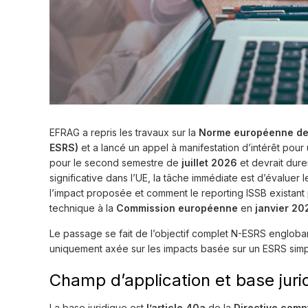
EFRAG a repris les travaux sur la
Norme européenne de r
ESRS)
et a lancé un appel à manifestation d’intérêt pour 
pour le second semestre de
juillet 2026
et devrait dur
significative dans l’UE, la tâche immédiate est d’évaluer 
l’impact proposée et comment le reporting ISSB existant 
technique à la
Commission européenne
en
janvier 20
Le passage se fait de l’objectif complet N-ESRS engloba
uniquement axée sur les impacts basée sur un ESRS simpl
Champ d’application et base juri
La base juridique est
l’article 40a
de la
Directive comp