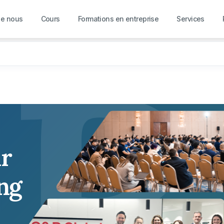
R
de nous
Cours
Formations en entreprise
Services
ur
ing