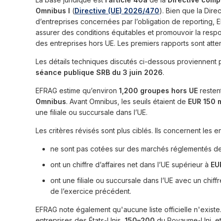
Omnibus I
(
Directive (UE) 2026/470
). Bien que la Dire
d’entreprises concernées par l’obligation de reporting,
assurer des conditions équitables et promouvoir la respo
des entreprises hors UE. Les premiers rapports sont att
Les détails techniques discutés ci-dessous proviennent 
séance publique SRB du 3 juin 2026
.
EFRAG estime qu’environ
1,200 groupes hors UE
resten
Omnibus
. Avant Omnibus, les seuils étaient de
EUR 150 m
une filiale ou succursale dans l’UE.
Les critères révisés sont plus ciblés. Ils concernent les e
ne sont pas cotées sur des marchés réglementés de
ont un chiffre d’affaires net dans l’UE supérieur à
EU
ont une filiale ou succursale dans l’UE avec un chiff
de l’exercice précédent.
EFRAG note également qu'aucune liste officielle n'existe.
entreprises des États-Unis,
150–200
du Royaume-Uni, e