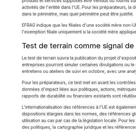
produits et services supposés être vendus ou fournis sur 
activités de l'entité dans l'UE. Pour les préparateurs, la
dans le périmètre, mais quel périmètre peut être justifié.
EFRAG indique que les filiales d'une société mère non-
l'exemption filiale uniquement si la société mère appliqu
Test de terrain comme signal de
Le test de terrain suivra la publication du projet d'expos
entreprises pourront simuler certaines divulgations ou le 
entretiens ou ateliers de suivi en octobre, avec une an
Pour les préparateurs, ce test met en avant les contrôles
données d'impact liées aux politiques, actions, métriques
rapports de durabilité ou financiers existants sont réutilis
L'internationalisation des références à l'UE est égalemen
dispositions élargies dans les normes, des références glo
utilisation au cas par cas de la législation locale. Pour 
des politiques, la cartographie juridique et les référence