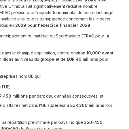
ctive Omnibus I ait significativement réduit le nombre
 EFRAG précise que l’objectif fondamental demeure inchangé:
nsabilité ainsi que la transparence concernant les impacts
endus en
2029 pour l'exercice financier 2028
.
principalement du matériel du Secrétariat d’EFRAG pour
la
t dans le champ d’application, contre environ
10,000 avant
illions
au niveau du groupe et de
EUR 40 millions
pour
ntreprises hors UE qui:
 l’UE;
R 450 millions
pendant deux années consécutives; et
re d’affaires net dans l’UE supérieur à
EUR 200 millions
lors
 Sa répartition préliminaire par pays indique
350–450
t
100–150
de Suisse et du Japon.