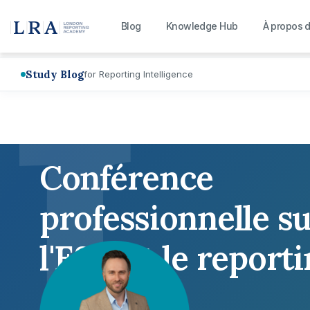
L
Blog
Knowledge Hub
À propos 
Study Blog
for Reporting Intelligence
Conférence
professionnelle s
l'ESG et le report