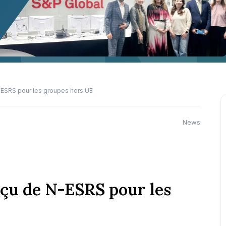
ESRS pour les groupes hors UE
News
çu de N-ESRS pour les