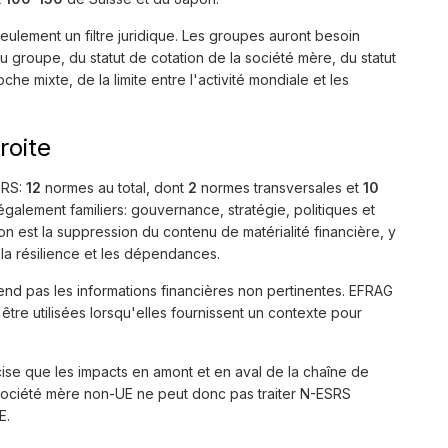
eulement un filtre juridique. Les groupes auront besoin
du groupe, du statut de cotation de la société mère, du statut
che mixte, de la limite entre l'activité mondiale et les
roite
SRS:
12
normes au total, dont
2
normes transversales et
10
alement familiers: gouvernance, stratégie, politiques et
tion est la suppression du contenu de matérialité financière, y
, la résilience et les dépendances.
end pas les informations financières non pertinentes. EFRAG
tre utilisées lorsqu'elles fournissent un contexte pour
se que les impacts en amont et en aval de la chaîne de
e société mère non-UE ne peut donc pas traiter N-ESRS
E.