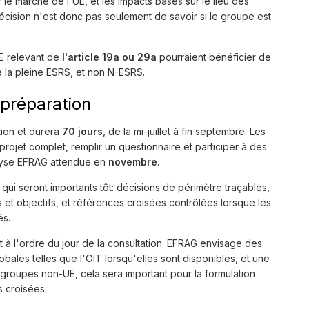
le marché de l'UE, et les impacts basés sur le lieu des
 décision n'est donc pas seulement de savoir si le groupe est
UE relevant de
l'article 19a ou 29a
pourraient bénéficier de
e la pleine ESRS, et non N-ESRS.
 préparation
ition et durera
70 jours
, de la mi-juillet à fin septembre. Les
projet complet, remplir un questionnaire et participer à des
alyse EFRAG attendue en
novembre
.
 qui seront importants tôt: décisions de périmètre traçables,
 et objectifs, et références croisées contrôlées lorsque les
és.
t à l'ordre du jour de la consultation. EFRAG envisage des
bales telles que l'OIT lorsqu'elles sont disponibles, et une
les groupes non-UE, cela sera important pour la formulation
s croisées.