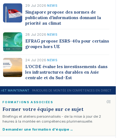
29 Jul 2026
·
NEWS
Singapore propose des normes de
publication d’informations donnant la
priorité au climat
28 Jul 2026
·
NEWS
EFRAG propose ESRS-40a pour certains
groupes hors UE
24 Jul 2026
·
NEWS
L’OCDE évalue les investissements dans
les infrastructures durables en Asie
centrale et du Sud-Est
ET MAINTENANT
PARCOURS DE MONTÉE EN COMPÉTENCES EN DIRECT
01
FORMATIONS ASSOCIÉES
Former votre équipe sur ce sujet
Briefings et ateliers personnalisés - de la mise à jour de 2
heures à la montée en compétences plurimensuelle.
Demander une formation d'équipe
→