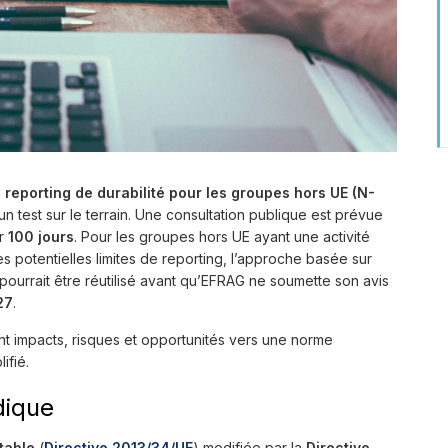
eporting de durabilité pour les groupes hors UE (N-
un test sur le terrain. Une consultation publique est prévue
er
100 jours
. Pour les groupes hors UE ayant une activité
les potentielles limites de reporting, l’approche basée sur
pourrait être réutilisé avant qu’EFRAG ne soumette son avis
27
.
nt impacts, risques et opportunités vers une norme
ifié.
dique
table
(
Directive 2013/34/UE
) modifiée par la
Directive