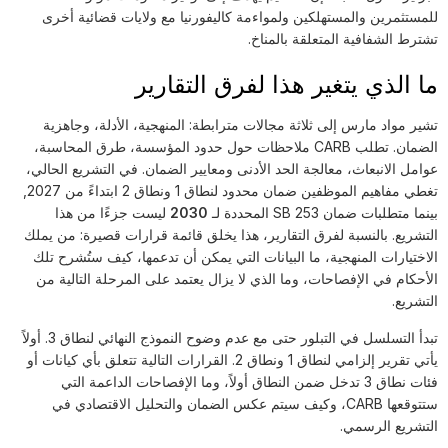
للمستثمرين والمستهلكين ولمواءمة كاليفورنيا مع ولايات قضائية أخرى
تشترط الشفافية المتعلقة بالمناخ.
ما الذي يتغير هذا لفرق التقارير
تشير مواد مارس إلى ثلاثة مجالات مترابطة: المنهجية، الأدلة، وجاهزية
الضمان. تطلب CARB ملاحظات حول حدود المؤسسة، طرق المحاسبة،
عوامل الانبعاث، معالجة الحد الأدنى ومعايير الضمان. في التشريع الحالي،
تغطي مفاهيم الموظفين ضمان محدود لنطاق 1 ونطاق 2 ابتداءً من 2027,
بينما متطلبات ضمان SB 253 المحددة لـ
2030
ليست جزءًا من هذا
التشريع. بالنسبة لفرق التقارير، هذا يخلق قائمة قرارات قصيرة: من يملك
الاختيارات المنهجية، ما البيانات التي يمكن أن تدعمها، كيف ستُشرح تلك
الأحكام في الإفصاحات، وما الذي لا يزال يعتمد على المرحلة التالية من
التشريع.
تبدأ التسلسل في التبلور حتى مع عدم وضوح النموذج النهائي لنطاق 3. أولاً
يأتي تقرير إلزامي لنطاق 1 ونطاق 2. القرارات التالية تتعلق بأي كيانات أو
فئات نطاق 3 تدخل ضمن النطاق أولاً، وما الإفصاحات الداعمة التي
ستتوقعها CARB، وكيف سيتم عكس الضمان والتحليل الاقتصادي في
التشريع الرسمي.