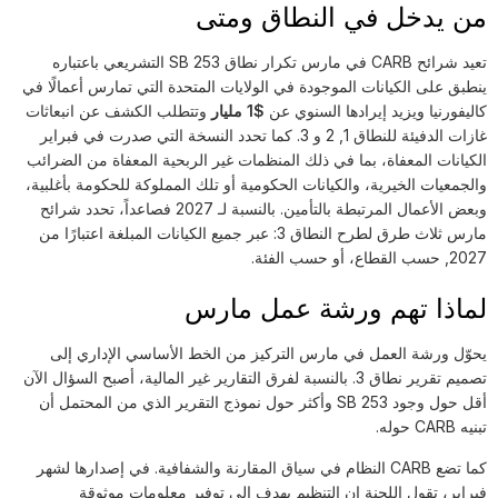
من يدخل في النطاق ومتى
تعيد شرائح CARB في مارس تكرار نطاق SB 253 التشريعي باعتباره
ينطبق على الكيانات الموجودة في الولايات المتحدة التي تمارس أعمالًا في
كاليفورنيا ويزيد إيرادها السنوي عن
$1 مليار
وتتطلب الكشف عن انبعاثات
غازات الدفيئة للنطاق 1, 2 و 3. كما تحدد النسخة التي صدرت في فبراير
الكيانات المعفاة، بما في ذلك المنظمات غير الربحية المعفاة من الضرائب
والجمعيات الخيرية، والكيانات الحكومية أو تلك المملوكة للحكومة بأغلبية،
وبعض الأعمال المرتبطة بالتأمين. بالنسبة لـ 2027 فصاعداً، تحدد شرائح
مارس ثلاث طرق لطرح النطاق 3: عبر جميع الكيانات المبلغة اعتبارًا من
2027, حسب القطاع، أو حسب الفئة.
لماذا تهم ورشة عمل مارس
يحوّل ورشة العمل في مارس التركيز من الخط الأساسي الإداري إلى
تصميم تقرير نطاق 3. بالنسبة لفرق التقارير غير المالية، أصبح السؤال الآن
أقل حول وجود SB 253 وأكثر حول نموذج التقرير الذي من المحتمل أن
تبنيه CARB حوله.
كما تضع CARB النظام في سياق المقارنة والشفافية. في إصدارها لشهر
فبراير، تقول اللجنة إن التنظيم يهدف إلى توفير معلومات موثوقة