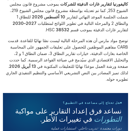
كاليفورنيا لتقارير غازات الدفيئة للشركات
بموجب مشروع قانون مجلس
الشيوخ 253, كما تم تعديله بواسطة مشروع قانون مجلس الشيوخ 219..
شملت الجلسة الموعد النهائي لتقارير
10 أغسطس 2026
للنطاق 1
والنطاق 2 والمرحلة التالية في تطوير اللوائح لمتطلبات
2027–2030
لتقارير غازات الدفيئة بموجب قسم HSC
38532
.
توضح مواد مارس أن هذه المرحلة التالية ليست نصًا نهائيًا للقاعدة. قدمت
CARB مفاهيم الموظفين للحصول على تعليقات الجمهور على المحاسبة
الخاصة بغازات الدفيئة، خيارات تقارير النطاق 3، ضمان النطاق 1 و 2،
والتحليل الاقتصادي الذي سيُدمج في صياغة القواعد الرسمية. كما حددت
صفحة ورشة العمل موعدًا نهائيًا للتعليقات المكتوبة في
13 أبريل 2026
.
لذلك تميز المصادر بين النص التشريعي الأساسي والتنظيم التنفيذي الجاري
تطويره حوله.
هل تحتاج إلى مساعدة في التطبيق؟
نساعد فرق إعداد التقارير على مواكبة
في تغييرات الأطر.
التطورات
دورات معتمدة · تدريب داخلي · استشارات عملية