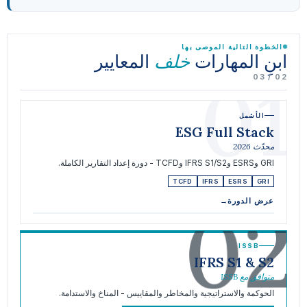
الخطوة التالية الموصى بها
ابنِ المهارات
المعايير
خلف
01
02 / 03
الأشمل
ESG Full Stack
محدّث 2026
GRI وESRS وIFRS S1/S2 وTCFD - دورة إعداد التقارير الكاملة.
TCFD
IFRS
ESRS
GRI
02
عرض الدورة
→
ISSB
IFRS S1 & S2
متوافق مع ISSB
الحوكمة والاستراتيجية والمخاطر والمقاييس - المناخ والاستدامة.