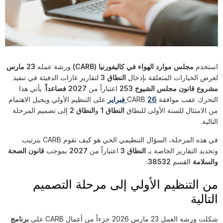
استخدم
مجلس موارد الهواء في كاليفورنيا (CARB)
ورشة عمله
23 مارس
لعرض الخيارات المتعلقة بإدخال
النطاق 3
لتقارير غازات الدفيئة في تنفيذ
مشروع قانون مجلس الشيوخ 253
اعتباراً من
2027 فصاعداً
. يأتي هذا
التحرك عقب موافقة CARB
26 فبراير
على التنظيم الأولي ويحيل الاهتمام
من الامتثال للسنة الأولى للنطاق
النطاق 1
و
النطاق 2
إلى تصميم المرحلة
التالية.
في هذه المرحلة، السؤال التنظيمي الحي هو كيف تقوم CARB بترتيب
وتحديد التقارير الخاصة بـ
النطاق 3
اعتباراً من
2027
بموجب
قانون الصحة
والسلامة
القسم
38532
.
من التنظيم الأولي إلى مرحلة التصميم
التالية
شكلت ورشة العمل 23 مارس 2026 جزءاً من أعمال CARB على
برنامج