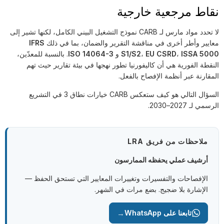
نقاط مرجعية خارجية
لا تحدد مواد مارس لـ CARB نموذج التشغيل البيني الكامل، لكنها تشير إلى
معايير وأطر أخرى في مناقشة التقرير والضمان، بما في ذلك
IFRS
ISSA 5000
،
EU CSRD
،
S1/S2
و
ISO 14064-3
. بالنسبة للمعدّين،
النقطة الفورية هي أن كاليفورنيا تطور نهجها في بيئة تقارير حيث تهم
المقارنة عبر أنظمة الإفصاح بالفعل.
السؤال التالي هو كيف ستعكس CARB خيارات نطاق 3 في التشريع
الرسمي لـ 2027–2030.
ملاحظات من فريق LRA
أرشيف عملي يحفظه الممارسون
الإفصاحات والتفسيرات وتغييرات المعايير التي تستحق الحفظ —
الإشارة بلا ضجيج. بضع مرات في الشهر.
→
تابعنا على WhatsApp