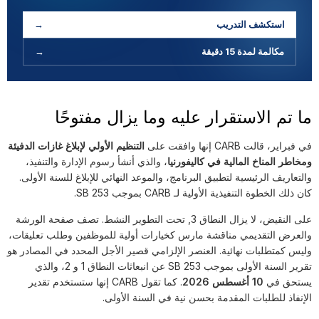
استكشف التدريب
→
مكالمة لمدة 15 دقيقة
→
ما تم الاستقرار عليه وما يزال مفتوحًا
في فبراير، قالت CARB إنها وافقت على
التنظيم الأولي لإبلاغ غازات الدفيئة
ومخاطر المناخ المالية في كاليفورنيا
، والذي أنشأ رسوم الإدارة والتنفيذ،
والتعاريف الرئيسية لتطبيق البرنامج، والموعد النهائي للإبلاغ للسنة الأولى.
كان ذلك الخطوة التنفيذية الأولية لـ CARB بموجب SB 253.
على النقيض، لا يزال النطاق 3, تحت التطوير النشط. تصف صفحة الورشة
والعرض التقديمي مناقشة مارس كخيارات أولية للموظفين وطلب تعليقات،
وليس كمتطلبات نهائية. العنصر الإلزامي قصير الأجل المحدد في المصادر هو
تقرير السنة الأولى بموجب SB 253 عن انبعاثات النطاق 1 و 2، والذي
يستحق في
10 أغسطس 2026
. كما تقول CARB إنها ستستخدم تقدير
الإنفاذ للطلبات المقدمة بحسن نية في السنة الأولى.