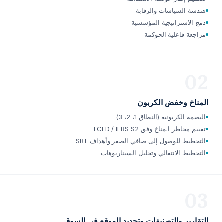
هندسة السياسات والرقابة
دمج الاستراتيجية المؤسسية
مراجعة فاعلية الحوكمة
02
المناخ وخفض الكربون
البصمة الكربونية (النطاق 1، 2، 3)
تقييم مخاطر المناخ وفق TCFD / IFRS S2
التخطيط للوصول إلى صافي الصفر وأهداف SBT
التخطيط الانتقالي وتحليل السيناريوهات
03
التقارير والتصنيفات وتحديد الموقع في السوق