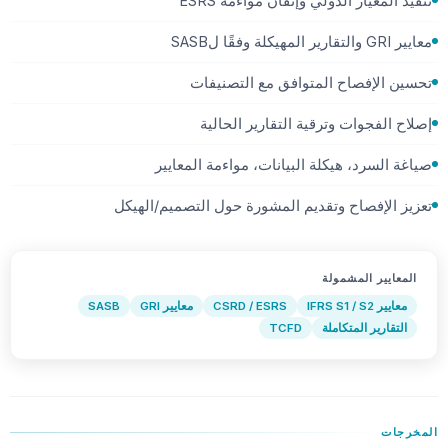
تنفيذ المعيار الدولي وإتقان مواءمة ESRS
معايير GRI والتقارير المهيكلة وفقًا لSASB
تحسين الإفصاح المتوافق مع التصنيفات
إصلاح الفجوات وترقية التقارير الحالية
صياغة السرد، هيكلة البيانات، مواءمة المعايير
تعزيز الإفصاح وتقديم المشورة حول التصميم/الهيكل
المعايير المشمولة
معايير IFRS S1 / S2
CSRD / ESRS
معايير GRI
SASB
التقارير المتكاملة
TCFD
المخرجات