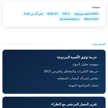
منهجية
ESRS مادية مزدوجة
GRI 3
ISSB S1
إس آند بي CSA
Sustainalytics
MSCI ESG
المخرجات
حزمة توثيق الأهمية المزدوجة
منهجية تحليل المواد
خريطة التأثيرات والمخاطر والفرص (IRO)
ملخص إشراك أصحاب المصلحة
سجل المواضيع المهمة
تقرير المعيار المرجعي مع النظراء