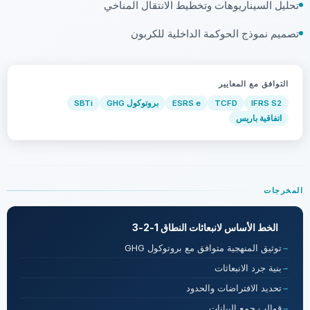
تحليل السيناريوهات وتخطيط الانتقال المناخي
تصميم نموذج الحوكمة الداخلية للكربون
التوافق مع المعايير
IFRS S2
TCFD
ESRS e
بروتوكول GHG
SBTi
اتفاقية باريس
المخرجات
الخط الأساس لانبعاثات النطاق 1-2-3
توثيق المنهجية متوافق مع بروتوكول GHG
بنية جرد الانبعاثات
تحديد الافتراضات والحدود
قوالب جمع البيانات