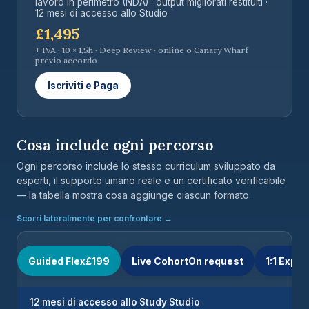
lavoro in perimetro (NDA) · output migliorati restituiti ·
12 mesi di accesso allo Studio
£1,495
+ IVA · 10 × 1,5h · Deep Review · online o Canary Wharf
previo accordo
Iscriviti e Paga
Cosa include ogni percorso
Ogni percorso include lo stesso curriculum sviluppato da
esperti, il supporto umano reale e un certificato verificabile
— la tabella mostra cosa aggiunge ciascun formato.
Scorri lateralmente per confrontare →
Guided Flex£199
Live CohortOn request
1:1 Expe
12 mesi di accesso allo Study Studio