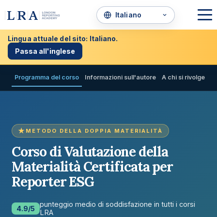
Lingua attuale del sito: Italiano.
Passa all'inglese
Programma del corso
Informazioni sull'autore
A chi si rivolge il 
METODO DELLA DOPPIA MATERIALITÀ
Corso di Valutazione della
Materialità Certificata per
Reporter ESG
punteggio medio di soddisfazione in tutti i corsi
4.9/5
LRA