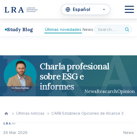
Study Blog
Últimas novedades
News
L
R
A
Charla profesional
sobre ESG e
informes
News
Research
Opinion
Últimas noticias
CARB Establece Opciones de Alcance 3
26 Mar 2026
News