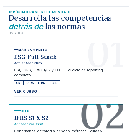
PRÓXIMO PASO RECOMENDADO
Desarrolla las competencias
las normas
detrás de
01
02 / 03
MÁS COMPLETO
ESG Full Stack
Actualizado 2026
GRI, ESRS, IFRS S1/S2 y TCFD - el ciclo de reporting
completo.
GRI
ESRS
IFRS
TCFD
02
VER CURSO
→
ISSB
IFRS S1 & S2
Alineado con ISSB
Gobernanza, estrategia, riesgos, métricas - clima y