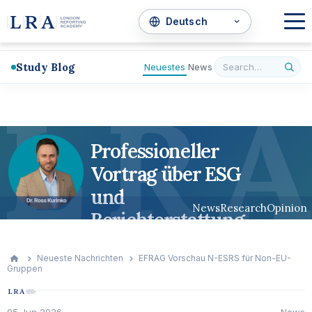
Study Blog
Neuestes
News
L
R
A
Professioneller
Vortrag über ESG
und
News
Research
Opinion
Berichterstattung
Neueste Nachrichten
EFRAG Vorschau N-ESRS für Non-EU-
Gruppen