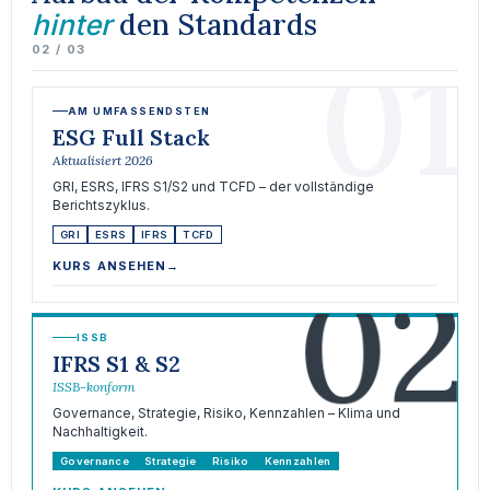
den Standards
hinter
01
02 / 03
AM UMFASSENDSTEN
ESG Full Stack
Aktualisiert 2026
GRI, ESRS, IFRS S1/S2 und TCFD – der vollständige
Berichtszyklus.
GRI
ESRS
IFRS
TCFD
02
KURS ANSEHEN
→
ISSB
IFRS S1 & S2
ISSB-konform
Governance, Strategie, Risiko, Kennzahlen – Klima und
Nachhaltigkeit.
Governance
Strategie
Risiko
Kennzahlen