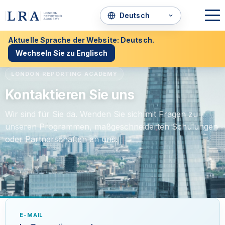
Aktuelle Sprache der Website: Deutsch.
Wechseln Sie zu Englisch
LONDON REPORTING ACADEMY
Kontaktieren Sie uns
Wir sind für Sie da. Wenden Sie sich mit Fragen zu
unseren Programmen, maßgeschneiderten Schulungen
oder Partnerschaften an uns.
E-MAIL