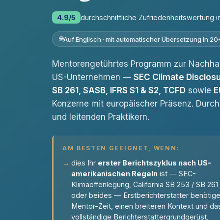
4.9/5
durchschnittliche Zufriedenheitswertung 
Auf Englisch · mit automatischer Übersetzung in 2
Mentorengetührtes Programm zur Nachhalti
US-Unternehmen —
SEC Climate Disclosu
SB 261, SASB, IFRS S1 & S2, TCFD
sowie
E
Konzerne mit europäischer Präsenz. Durch
und leitenden Praktikern.
AM BESTEN GEEIGNET, WENN:
dies Ihr
erster Berichtszyklus nach US-
amerikanischen Regeln
ist — SEC-
Klimaoffenlegung, California SB 253 / SB 261
oder beides — Erstberichterstatter benötig
Mentor-Zeit, einen breiteren Kontext und da
vollständige Berichterstattergrundgerüst,