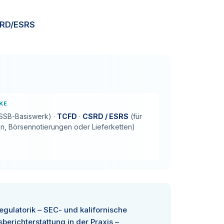
RD/ESRS
KE
ISSB-Basiswerk) ·
TCFD
·
CSRD / ESRS
(für
en, Börsennotierungen oder Lieferketten)
gulatorik – SEC- und kalifornische
berichterstattung in der Praxis –