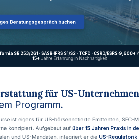
iges Beratungsgespräch buchen
ifornia SB 253/261 · SASB
IFRS S1/S2 · TCFD · CSRD/ESRS
9,600+
A
15+
Jahre Erfahrung in Nachhaltigkeit
terstattung für US-Unternehme
.
inem Programm
Course ist eigens für US-börsennotierte Emittenten, SEC-
ne konzipiert. Aufgebaut auf
über 15 Jahren Praxis in de
alen und US-Mandaten, integriert er die
US-Regulatorik