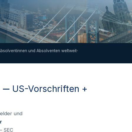
bsolventinnen und Absolventen weltweit
n —
US-Vorschriften +
Melder und
r
– SEC