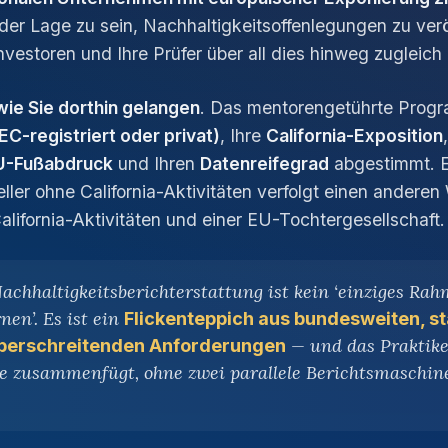
in der Lage zu sein, Nachhaltigkeitsoffenlegungen zu verö
nvestoren und Ihre Prüfer über all dies hinweg zugleich 
wie Sie dorthin gelangen
. Das mentorengetührte Progr
EC-registriert oder privat)
, Ihre
California-Exposition
U-Fußabdruck
und Ihren
Datenreifegrad
abgestimmt. E
ler ohne California-Aktivitäten verfolgt einen anderen
alifornia-Aktivitäten und einer EU-Tochtergesellschaft.
chhaltigkeitsberichterstattung ist kein ‘einziges Ra
en’. Es ist ein
Flickenteppich aus bundesweiten, st
— und das Praktike
züberschreitenden Anforderungen
ie zusammenfügt, ohne zwei parallele Berichtsmaschin