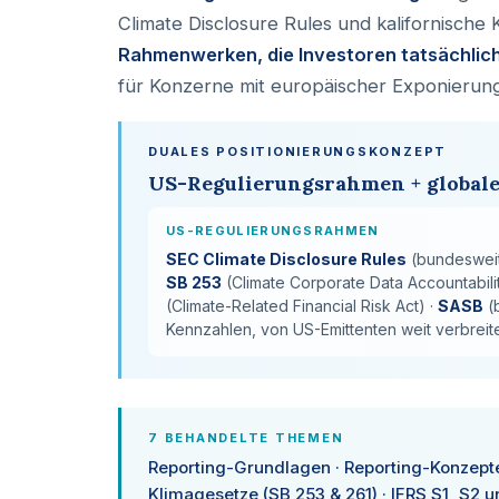
Climate Disclosure Rules und kalifornische
Rahmenwerken, die Investoren tatsächlich
für Konzerne mit europäischer Exponierung
DUALES POSITIONIERUNGSKONZEPT
US-Regulierungsrahmen + global
US-REGULIERUNGSRAHMEN
SEC Climate Disclosure Rules
(bundesweite
SB 253
(Climate Corporate Data Accountabilit
(Climate-Related Financial Risk Act) ·
SASB
(
Kennzahlen, von US-Emittenten weit verbreite
7 BEHANDELTE THEMEN
Reporting-Grundlagen · Reporting-Konzepte 
Klimagesetze (SB 253 & 261) · IFRS S1, S2 