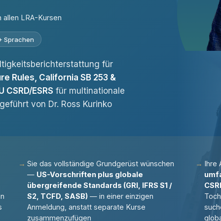
in allen LRA-Kursen
0+ Sprachen
gkeitsberichterstattung für
re Rules, California SB 253 &
U CSRD/ESRS
für multinationale
geführt von Dr. Ross Kurinko
Sie das vollständige Grundgerüst wünschen
Ihre
—
US-Vorschriften plus globale
umfa
übergreifende Standards (GRI, IFRS S1 /
CSRD
en
S2, TCFD, SASB)
— in einer einzigen
Toch
s
Anmeldung, anstatt separate Kurse
such
zusammenzufügen
glob