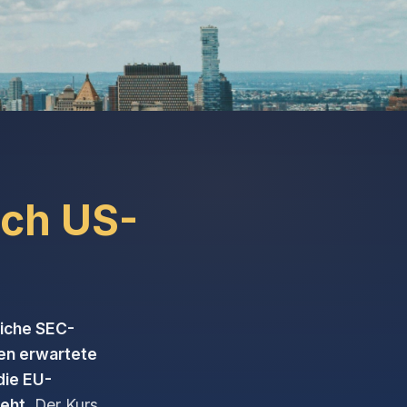
ach US-
iche SEC-
ren erwartete
die EU-
ieht
. Der Kurs