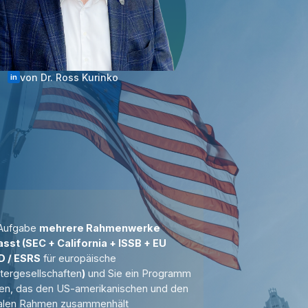
von Dr. Ross Kurinko
in
 Aufgabe
mehrere Rahmenwerke
sst (SEC + California + ISSB + EU
 / ESRS
für europäische
tergesellschaften
)
und Sie ein Programm
en, das den US-amerikanischen und den
alen Rahmen zusammenhält