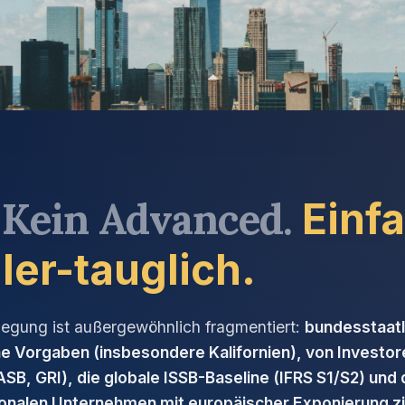
. Kein Advanced.
Einf
ler-tauglich.
legung ist außergewöhnlich fragmentiert:
bundesstaatl
che Vorgaben (insbesondere Kalifornien), von Investo
SB, GRI), die globale ISSB-Baseline (IFRS S1/S2) und 
ionalen Unternehmen mit europäischer Exponierung z