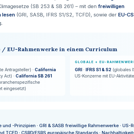
 Klimagesetze (SB 253 & SB 261) – mit den
freiwilligen
 lesen
(GRI, SASB, IFRS S1/S2, TCFD), sowie der
EU-CS
.
e / EU-Rahmenwerke in einem Curriculum
GLOBALE + EU-RAHMENWER
 Antragsteller) ·
California
GRI
·
IFRS S1 & S2
(globales 
y Act) ·
California SB 261
US-Konzerne mit EU-Aktivität
branchenspezifische
t eingesetzt)
und -Prinzipien · GRI & SASB freiwillige Rahmenwerke · US-Re
und TCFD · CSRD/ESRS europäische Standards · Nachhaltigkeits