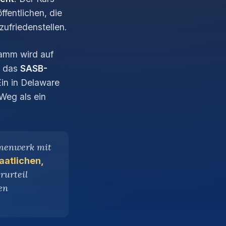
ffentlichen, die
zufriedenstellen.
amm wird auf
, das
SASB-
in in Delaware
 Weg als ein
hmenwerk mit
aatlichen,
rurteil
en