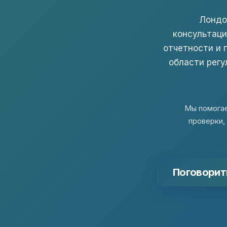
Лондо
консультаци
отчетности и 
области рег
Мы помогае
проверки,
Поговорит