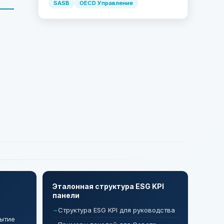
SASB
OECD Управление
Эталонная структура ESG KPI
панели
Структура ESG KPI для руководства
рытие