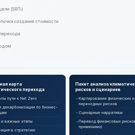
ели (SBTi)
епочки создания стоимости
 перехода
родом
ная карта
Пакет анализа климатиче
ического перехода
рисков и сценариев
ты пути к Net Zero
Картирование физических и
переходных рисков
и декарбонизации по бизнес-
цам
Сценарные нарративы
 и важные этапы
Перевод финансовых риско
применимо)
рация в стратегию