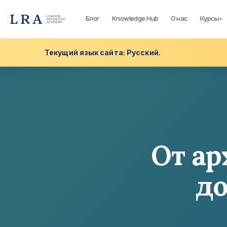
Блог
Knowledge Hub
О нас
Курсы
▾
Текущий язык сайта: Русский.
От ар
до