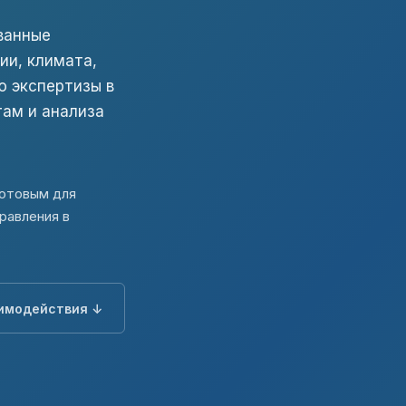
ванные
ии, климата,
ю экспертизы в
ам и анализа
готовым для
равления в
имодействия ↓