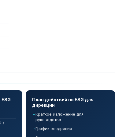
й ESG
План действий по ESG для
дирекции
Краткое изложение для
руководства
 /
График внедрения