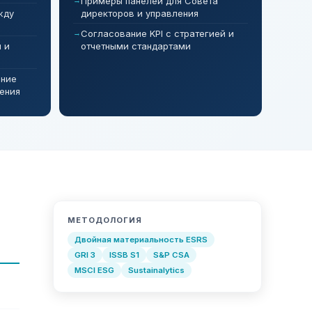
Примеры панелей для Совета
жду
директоров и управления
Согласование KPI с стратегией и
 и
отчетными стандартами
ение
ения
МЕТОДОЛОГИЯ
Двойная материальность ESRS
GRI 3
ISSB S1
S&P CSA
MSCI ESG
Sustainalytics