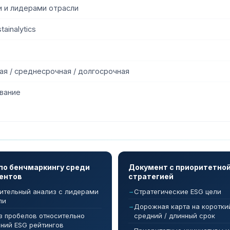
и и лидерами отрасли
ainalytics
ая / среднесрочная / долгосрочная
ование
по бенчмаркингу среди
Документ с приоритетно
ентов
стратегией
ительный анализ с лидерами
Стратегические ESG цели
ли
Дорожная карта на короткий
з пробелов относительно
средний / длинный срок
ний ESG рейтингов