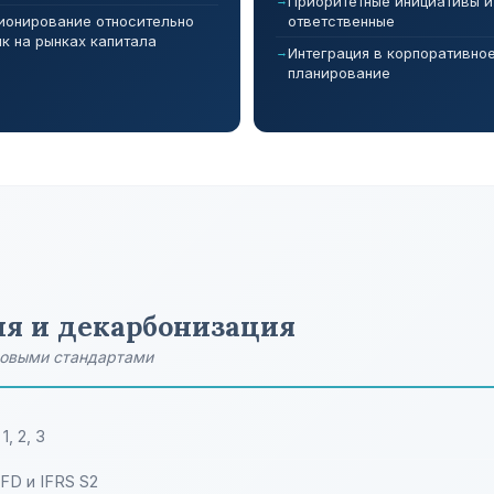
Приоритетные инициативы и
ионирование относительно
ответственные
ик на рынках капитала
Интеграция в корпоративно
планирование
ия и декарбонизация
ровыми стандартами
, 2, 3
FD и IFRS S2