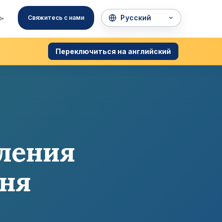
о
Свяжитесь с нами
▾
Переключиться на английский
вления
вня