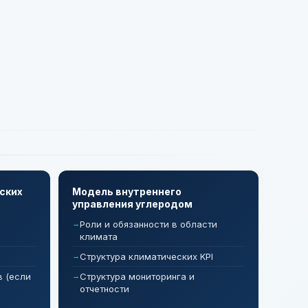
ских
Модель внутреннего
управления углеродом
Роли и обязанности в области
климата
Структура климатических KPI
в (если
Структура мониторинга и
отчетности