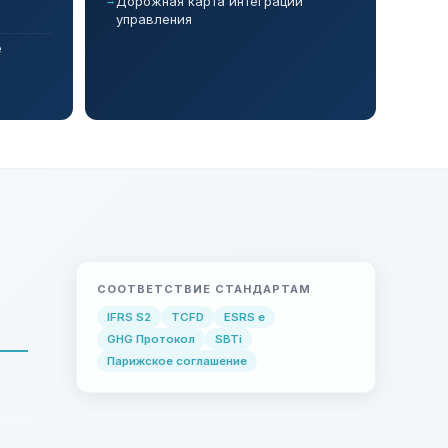
Дорожная карта интеграции
управления
е
СООТВЕТСТВИЕ СТАНДАРТАМ
IFRS S2
TCFD
ESRS e
GHG Протокол
SBTi
Парижское соглашение