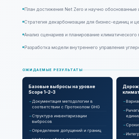
План достижения Net Zero и научно обоснованные ц
Стратегия декарбонизации для бизнес-единиц и ц
Анализ сценариев и планирование климатического
Разработка модели внутреннего управления угле
ОЖИДАЕМЫЕ РЕЗУЛЬТАТЫ
Базовые выбросы на уровне
Дорож
Scope 1–2–3
климат
Документация методологии в
Вариан
соответствии с Протоколом GHG
Рычаг
Структура инвентаризации
едини
выбросов
Сроки
Определение допущений и границ
Интег