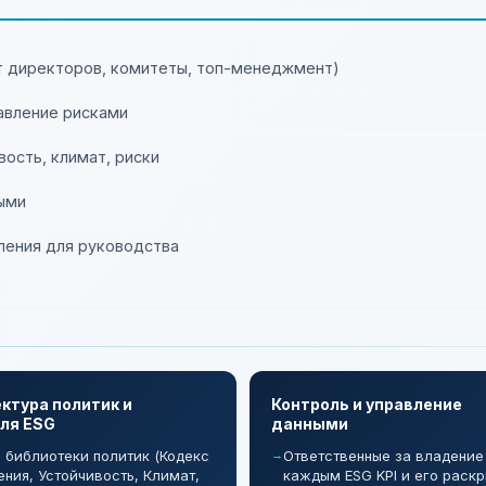
т директоров, комитеты, топ-менеджмент)
авление рисками
вость, климат, риски
ыми
ления для руководства
ктура политик и
Контроль и управление
ля ESG
данными
р библиотеки политик (Кодекс
Ответственные за владение
ения, Устойчивость, Климат,
каждым ESG KPI и его раск