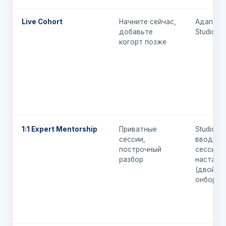
Live Cohort
Начните сейчас,
Адаптац
добавьте
Studio
когорт позже
1:1 Expert Mentorship
Приватные
Studio +
сессии,
вводная
построчный
сессия с
разбор
наставн
(двойно
онборди