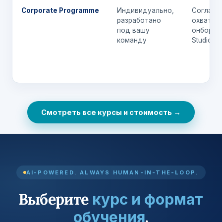
Corporate Programme
Индивидуально,
Согласо
разработано
охвата +
под вашу
онборди
команду
Studio
Смотреть все курсы и стоимость →
AI-POWERED. ALWAYS HUMAN-IN-THE-LOOP.
Выберите
курс и формат
.
обучения