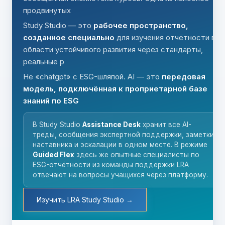
продвинутых
Study Studio — это
рабочее пространство,
созданное специально
для изучения отчётности в
области устойчивого развития через стандарты,
реальные р
Не «chatgpt» с ESG-шляпой. AI — это
передовая
модель, подключённая к проприетарной базе
знаний по ESG
В Study Studio
Assistance Desk
хранит все AI-
треды, сообщения экспертной поддержки, заметки
наставника и эскалации в одном месте. В режиме
Guided Flex
здесь же опытные специалисты по
ESG-отчётности из команды поддержки LRA
отвечают на вопросы учащихся через платформу.
Изучить LRA Study Studio →