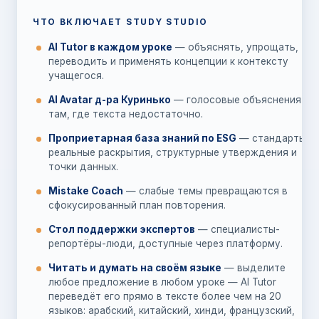
ЧТО ВКЛЮЧАЕТ STUDY STUDIO
AI Tutor в каждом уроке
— объяснять, упрощать,
переводить и применять концепции к контексту
учащегося.
AI Avatar д-ра Куринько
— голосовые объяснения
там, где текста недостаточно.
Проприетарная база знаний по ESG
— стандарты,
реальные раскрытия, структурные утверждения и
точки данных.
Mistake Coach
— слабые темы превращаются в
сфокусированный план повторения.
Стол поддержки экспертов
— специалисты-
репортёры-люди, доступные через платформу.
Читать и думать на своём языке
— выделите
любое предложение в любом уроке — AI Tutor
переведёт его прямо в тексте более чем на 20
языков: арабский, китайский, хинди, французский,