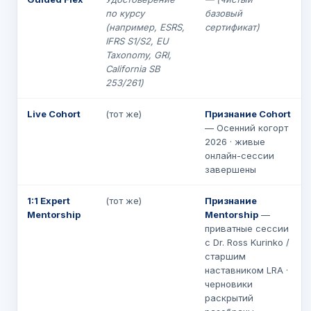
по курсу
базовый
(например, ESRS,
сертификат)
IFRS S1/S2, EU
Taxonomy, GRI,
California SB
253/261)
Live Cohort
(тот же)
Признание Cohort
— Осенний когорт
2026 · живые
онлайн-сессии
завершены
1:1 Expert
(тот же)
Признание
Mentorship
Mentorship
—
приватные сессии
с Dr. Ross Kurinko /
старшим
наставником LRA ·
черновики
раскрытий