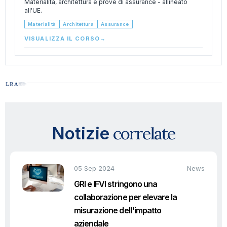
Materialità, architettura e prove di assurance - allineato
all'UE.
Materialità
Architettura
Assurance
VISUALIZZA IL CORSO
→
correlate
Notizie
05 Sep 2024
News
GRI e IFVI stringono una
collaborazione per elevare la
misurazione dell'impatto
aziendale