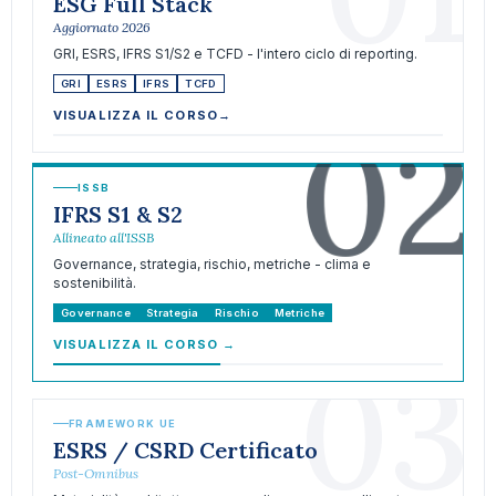
ESG Full Stack
Aggiornato 2026
GRI, ESRS, IFRS S1/S2 e TCFD - l'intero ciclo di reporting.
GRI
ESRS
IFRS
TCFD
02
VISUALIZZA IL CORSO
→
ISSB
IFRS S1 & S2
Allineato all'ISSB
Governance, strategia, rischio, metriche - clima e
sostenibilità.
Governance
Strategia
Rischio
Metriche
VISUALIZZA IL CORSO
→
03
FRAMEWORK UE
ESRS / CSRD Certificato
Post-Omnibus