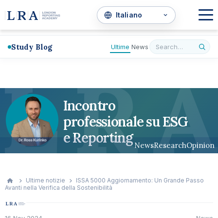
Study Blog
Ultime
News
L
R
A
Incontro
professionale su ESG
e Reporting
News
Research
Opinion
Ultime notizie
ISSA 5000 Aggiornamento: Un Grande Passo
Avanti nella Verifica della Sostenibilità