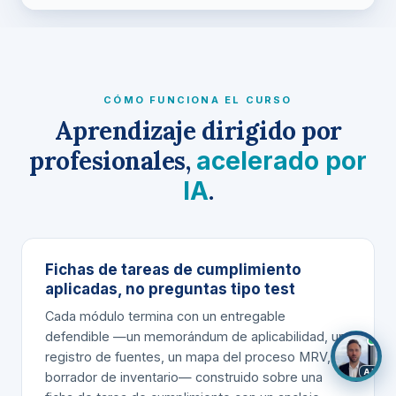
CÓMO FUNCIONA EL CURSO
Aprendizaje dirigido por
profesionales,
acelerado por
.
IA
Fichas de tareas de cumplimiento
×
¿Todavía valorando UAE Climate Law? Estoy
aplicadas, no preguntas tipo test
aquí mismo si quieres comentarlo.
Cada módulo termina con un
entregable
defendible
—un memorándum de aplicabilidad, un
registro de fuentes, un mapa del proceso MRV, un
AI
borrador de inventario— construido sobre una