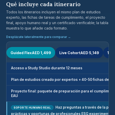
Qué incluye cada itinerario
Todos los itinerarios incluyen el mismo plan de estudios
experto, las fichas de tareas de cumplimiento, el proyecto
final, apoyo humano real y un certificado verificable; la tabla
muestra lo que añade cada formato.
Desplázate lateralmente para comparar →
Guided FlexAED 1,499
Live CohortAED 5,149
1:1
Acceso a Study Studio durante 12 meses
Plan de estudios creado por expertos + 40-50 fichas de ta
Proyecto final: paquete de preparación para el cumplimient
EAU
Haz preguntas a través de la plat
SOPORTE HUMANO REAL
prácticas y oportunas de profesionales ESG experimentad