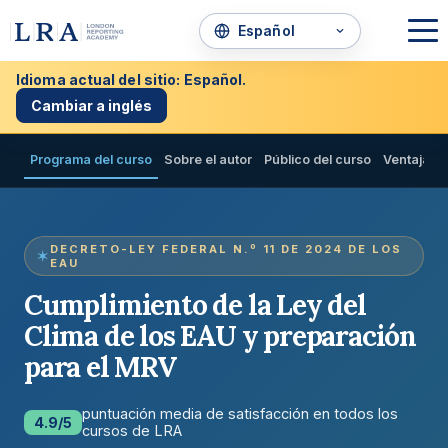
Idioma actual del sitio: Español.
Cambiar a inglés
Programa del curso
Sobre el autor
Público del curso
Ventajas
DECRETO-LEY FEDERAL N.º 11 DE 2024 DE LOS
EAU
Cumplimiento de la Ley del
Clima de los EAU y preparación
para el MRV
puntuación media de satisfacción en todos los
4.9/5
cursos de LRA