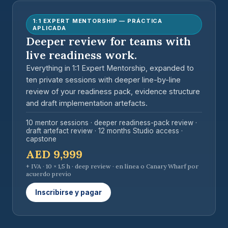
1:1 EXPERT MENTORSHIP — PRÁCTICA
APLICADA
Deeper review for teams with
live readiness work.
Everything in 1:1 Expert Mentorship, expanded to
ten private sessions with deeper line-by-line
review of your readiness pack, evidence structure
and draft implementation artefacts.
10 mentor sessions · deeper readiness-pack review ·
draft artefact review · 12 months Studio access ·
capstone
AED 9,999
+ IVA · 10 × 1,5 h · deep review · en línea o Canary Wharf por
acuerdo previo
Inscribirse y pagar