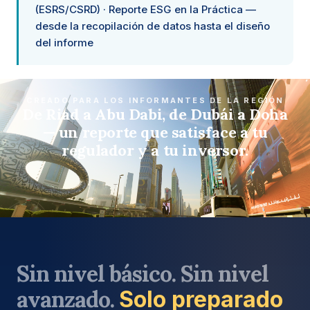
(ESRS/CSRD) · Reporte ESG en la Práctica —
desde la recopilación de datos hasta el diseño
del informe
CREADO PARA LOS INFORMANTES DE LA REGIÓN
De Riad a Abu Dabi, de Dubái a Doha
— un reporte que satisface a tu
regulador y a tu inversor.
Sin nivel básico. Sin nivel
avanzado.
Solo preparado