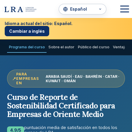
Idioma actual del sitio: Español.
Cambiar a inglés
Programa del curso
Sobre el autor
Público del curso
Ventajas
PARA
ARABIA SAUDÍ · EAU · BAHRÉIN · CATAR ·
EMPRESAS
KUWAIT · OMÁN
EN
Curso de Reporte de
Sostenibilidad Certificado para
Empresas de Oriente Medio
puntuación media de satisfacción en todos los
4.9/5