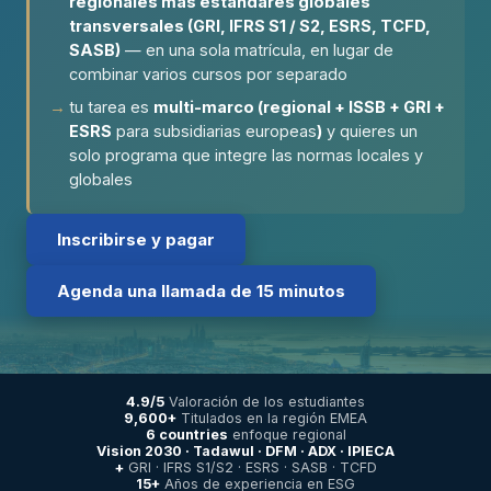
regionales más estándares globales
transversales (GRI, IFRS S1 / S2, ESRS, TCFD,
SASB)
— en una sola matrícula, en lugar de
combinar varios cursos por separado
tu tarea es
multi-marco (regional + ISSB + GRI +
ESRS
para subsidiarias europeas
)
y quieres un
solo programa que integre las normas locales y
globales
Inscribirse y pagar
Agenda una llamada de 15 minutos
4.9/5
Valoración de los estudiantes
9,600+
Titulados en la región EMEA
6 countries
enfoque regional
Vision 2030 · Tadawul · DFM · ADX · IPIECA
+
GRI · IFRS S1/S2 · ESRS · SASB · TCFD
15+
Años de experiencia en ESG