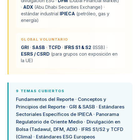
divulgación ESG ·
DFM
(Dubai Financial Market)
·
ADX
(Abu Dhabi Securities Exchange) ·
estándar industrial
IPIECA
(petróleo, gas y
energía)
GLOBAL VOLUNTARIO
GRI
·
SASB
·
TCFD
·
IFRS S1 & S2
(ISSB) ·
ESRS / CSRD
(para grupos con exposición en
la UE)
9 TEMAS CUBIERTOS
Fundamentos del Reporte · Conceptos y
Principios del Reporte · GRI & SASB · Estándares
Sectoriales Específicos de IPIECA · Panorama
Regulatorio de Oriente Medio · Divulgación en
Bolsa (Tadawul, DFM, ADX) · IFRS S1/S2 y TCFD
(Clima) · Estándares ESG Europeos