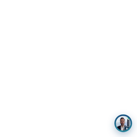
×
¿Todavía valorando Oriente Medio? Estoy
aquí mismo si quieres comentarlo.
AI