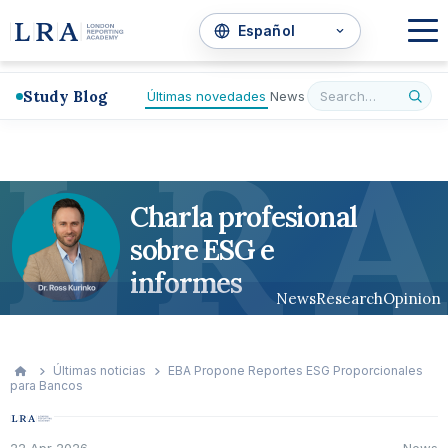
Study Blog
Últimas novedades
News
L
R
A
Charla profesional
sobre ESG e
informes
News
Research
Opinion
Últimas noticias
EBA Propone Reportes ESG Proporcionales
para Bancos