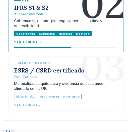
02
ISSB
IFRS S1 & S2
Alineado con ISSB
Gobernanza, estrategia, riesgos, métricas - clima y
sostenibilidad.
Gobernanza
Estrategia
Riesgos
Métricas
VER CURSO
→
03
MARCO EUROPEO
ESRS / CSRD certificado
Post-Omnibus
Materialidad, arquitectura y evidencia de assurance -
alineado con la UE.
Materialidad
Arquitectura
Assurance
VER CURSO
→