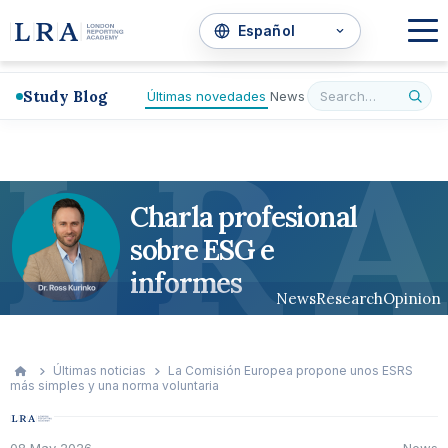
Study Blog
Últimas novedades
News
L
R
A
Charla profesional
sobre ESG e
informes
News
Research
Opinion
Últimas noticias
La Comisión Europea propone unos ESRS
más simples y una norma voluntaria