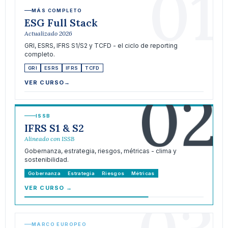
01
MÁS COMPLETO
ESG Full Stack
Actualizado 2026
GRI, ESRS, IFRS S1/S2 y TCFD - el ciclo de reporting
completo.
GRI
ESRS
IFRS
TCFD
02
VER CURSO
→
ISSB
IFRS S1 & S2
Alineado con ISSB
Gobernanza, estrategia, riesgos, métricas - clima y
sostenibilidad.
Gobernanza
Estrategia
Riesgos
Métricas
VER CURSO
→
MARCO EUROPEO