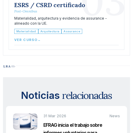
03
ESRS / CSRD certificado
Post-Omnibus
Materialidad, arquitectura y evidencia de assurance -
alineado con la UE.
Materialidad
Arquitectura
Assurance
VER CURSO
→
relacionadas
Noticias
31 Mar 2026
News
EFRAG inicia el trabajo sobre
informes voluntarios para