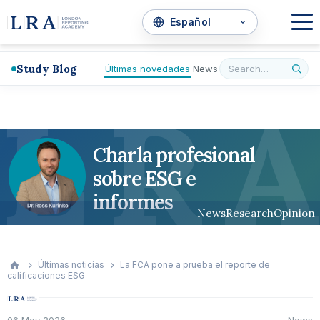
Study Blog
Últimas novedades
News
L
R
A
Charla profesional
sobre ESG e
informes
News
Research
Opinion
Últimas noticias
La FCA pone a prueba el reporte de
calificaciones ESG