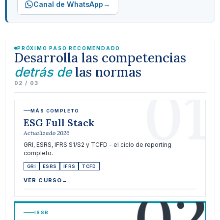
→
Canal de WhatsApp
PRÓXIMO PASO RECOMENDADO
Desarrolla las competencias
las normas
detrás de
01
02 / 03
MÁS COMPLETO
ESG Full Stack
Actualizado 2026
GRI, ESRS, IFRS S1/S2 y TCFD - el ciclo de reporting
completo.
GRI
ESRS
IFRS
TCFD
02
VER CURSO
→
ISSB