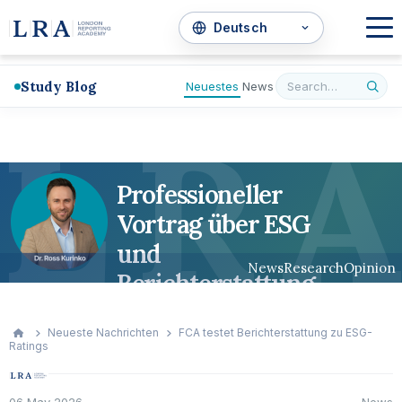
Study Blog
Neuestes
News
L
R
A
Professioneller
Vortrag über ESG
und
News
Research
Opinion
Berichterstattung
Neueste Nachrichten
FCA testet Berichterstattung zu ESG-
Ratings