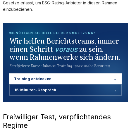
Gesetze erlässt, um ESG-Rating-Anbieter in diesen Rahmen
einzubeziehen.
BENÖTIGEN SIE HILFE BEI DER UMSETZUNG?
Wir helfen Berichtsteams, immer
einen Schritt
zu sein,
voraus
wenn Rahmenwerke sich ändern.
Zertifizierte Kurse · Inhouse-Training · praxisnahe Beratung
Training entdecken
→
15-Minuten-Gespräch
→
Freiwilliger Test, verpflichtendes
Regime