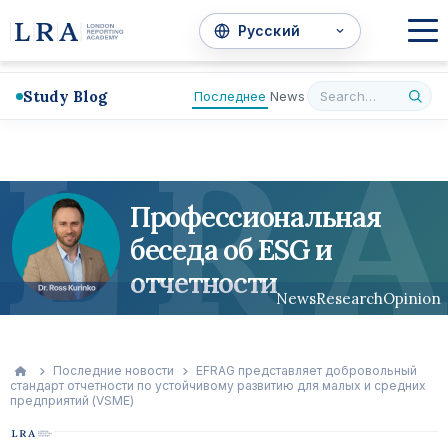
Study Blog
Последнее
News
L
R
A
Профессиональная
беседа об ESG и
отчетности
News
Research
Opinion
Последние новости
EFRAG представляет добровольный
стандарт отчетности по устойчивому развитию для малых и средних
предприятий (VSME)