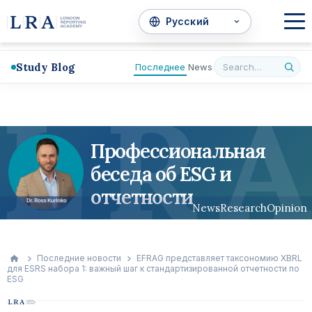
Study Blog
Последнее
News
L
R
A
Профессиональная
беседа об ESG и
отчетности
News
Research
Opinion
Последние новости
EFRAG представляет таксономию XBRL
для ESRS набора 1: важный шаг к стандартизированной отчетности по
ESG