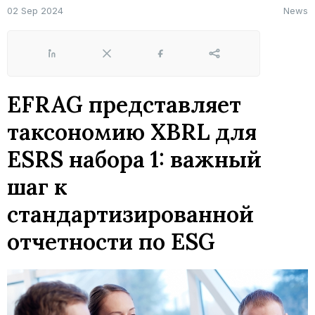
02 Sep 2024
News
LinkedIn
X
Facebook
Share
EFRAG представляет
таксономию XBRL для
ESRS набора 1: важный
шаг к
стандартизированной
отчетности по ESG