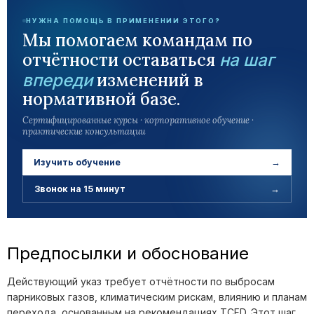
НУЖНА ПОМОЩЬ В ПРИМЕНЕНИИ ЭТОГО?
Мы помогаем командам по
отчётности оставаться
на шаг
изменений в
впереди
нормативной базе.
Сертифицированные курсы · корпоративное обучение ·
практические консультации
Изучить обучение
→
Звонок на 15 минут
→
Предпосылки и обоснование
Действующий указ требует отчётности по выбросам
парниковых газов, климатическим рискам, влиянию и планам
перехода, основанным на рекомендациях TCFD. Этот шаг