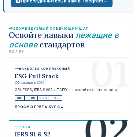
→
Присоединяйтесь к нам в Telegram
РЕКОМЕНДУЕМЫЙ СЛЕДУЮЩИЙ ШАГ
Освойте навыки
лежащие в
стандартов
основе
01
02 / 03
НАИБОЛЕЕ КОМПЛЕКСНЫЙ
ESG Full Stack
Обновлено в 2026
GRI, ESRS, IFRS S1/S2 и TCFD — полный цикл отчётности.
GRI
ESRS
IFRS
TCFD
02
ПРОСМОТРЕТЬ КУРС
→
ISSB
IFRS S1 & S2