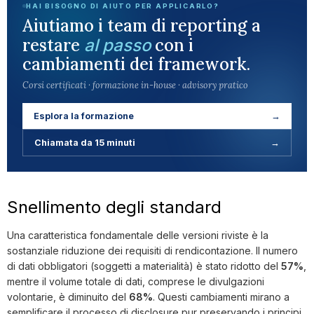
HAI BISOGNO DI AIUTO PER APPLICARLO?
Aiutiamo i team di reporting a
restare
con i
al passo
cambiamenti dei framework.
Corsi certificati · formazione in-house · advisory pratico
Esplora la formazione
→
Chiamata da 15 minuti
→
Snellimento degli standard
Una caratteristica fondamentale delle versioni riviste è la
sostanziale riduzione dei requisiti di rendicontazione. Il numero
di dati obbligatori (soggetti a materialità) è stato ridotto del
57%
,
mentre il volume totale di dati, comprese le divulgazioni
volontarie, è diminuito del
68%
. Questi cambiamenti mirano a
semplificare il processo di disclosure pur preservando i principi