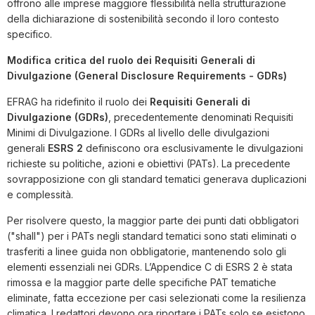
offrono alle imprese maggiore flessibilità nella strutturazione
della dichiarazione di sostenibilità secondo il loro contesto
specifico.
Modifica critica del ruolo dei Requisiti Generali di
Divulgazione (General Disclosure Requirements - GDRs)
EFRAG ha ridefinito il ruolo dei
Requisiti Generali di
Divulgazione (GDRs)
, precedentemente denominati Requisiti
Minimi di Divulgazione. I GDRs al livello delle divulgazioni
generali
ESRS 2
definiscono ora esclusivamente le divulgazioni
richieste su politiche, azioni e obiettivi (PATs). La precedente
sovrapposizione con gli standard tematici generava duplicazioni
e complessità.
Per risolvere questo, la maggior parte dei punti dati obbligatori
("shall") per i PATs negli standard tematici sono stati eliminati o
trasferiti a linee guida non obbligatorie, mantenendo solo gli
elementi essenziali nei GDRs. L’Appendice C di ESRS 2 è stata
rimossa e la maggior parte delle specifiche PAT tematiche
eliminate, fatta eccezione per casi selezionati come la resilienza
climatica. I redattori devono ora riportare i PATs solo se esistono,