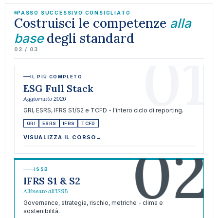
PASSO SUCCESSIVO CONSIGLIATO
Costruisci le competenze
alla
degli standard
base
01
02 / 03
IL PIÙ COMPLETO
ESG Full Stack
Aggiornato 2026
GRI, ESRS, IFRS S1/S2 e TCFD - l'intero ciclo di reporting.
GRI
ESRS
IFRS
TCFD
02
VISUALIZZA IL CORSO
→
ISSB
IFRS S1 & S2
Allineato all'ISSB
Governance, strategia, rischio, metriche - clima e
sostenibilità.