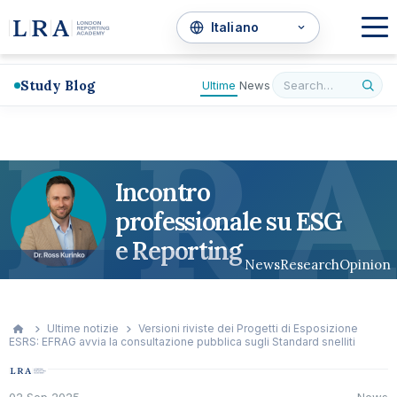
Study Blog
Ultime
News
L
R
A
Incontro
professionale su ESG
e Reporting
News
Research
Opinion
Ultime notizie
Versioni riviste dei Progetti di Esposizione
ESRS: EFRAG avvia la consultazione pubblica sugli Standard snelliti