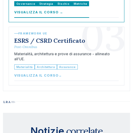
Governance
Strategia
Rischio
Metriche
VISUALIZZA IL CORSO
→
03
FRAMEWORK UE
ESRS / CSRD Certificato
Post-Omnibus
Materialità, architettura e prove di assurance - allineato
all'UE.
Materialità
Architettura
Assurance
VISUALIZZA IL CORSO
→
correlate
Notizie