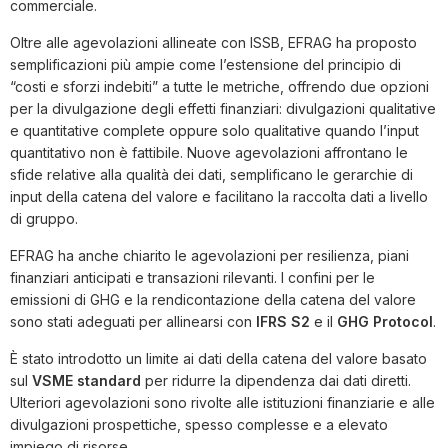
commerciale.
Oltre alle agevolazioni allineate con ISSB, EFRAG ha proposto
semplificazioni più ampie come l’estensione del principio di
“costi e sforzi indebiti” a tutte le metriche, offrendo due opzioni
per la divulgazione degli effetti finanziari: divulgazioni qualitative
e quantitative complete oppure solo qualitative quando l’input
quantitativo non è fattibile. Nuove agevolazioni affrontano le
sfide relative alla qualità dei dati, semplificano le gerarchie di
input della catena del valore e facilitano la raccolta dati a livello
di gruppo.
EFRAG ha anche chiarito le agevolazioni per resilienza, piani
finanziari anticipati e transazioni rilevanti. I confini per le
emissioni di GHG e la rendicontazione della catena del valore
sono stati adeguati per allinearsi con
IFRS S2
e il
GHG Protocol
.
È stato introdotto un limite ai dati della catena del valore basato
sul
VSME
standard
per ridurre la dipendenza dai dati diretti.
Ulteriori agevolazioni sono rivolte alle istituzioni finanziarie e alle
divulgazioni prospettiche, spesso complesse e a elevato
impiego di risorse.