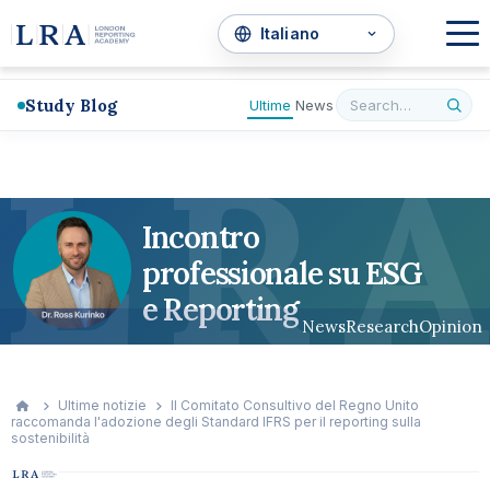
Study Blog
Ultime
News
L
R
A
Incontro
professionale su ESG
e Reporting
News
Research
Opinion
Ultime notizie
Il Comitato Consultivo del Regno Unito
raccomanda l'adozione degli Standard IFRS per il reporting sulla
sostenibilità