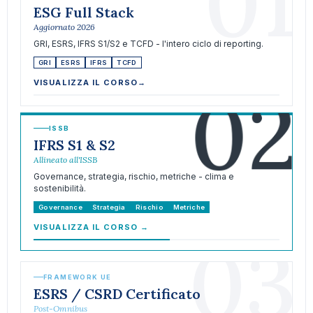
01
ESG Full Stack
Aggiornato 2026
GRI, ESRS, IFRS S1/S2 e TCFD - l'intero ciclo di reporting.
GRI
ESRS
IFRS
TCFD
02
VISUALIZZA IL CORSO
→
ISSB
IFRS S1 & S2
Allineato all'ISSB
Governance, strategia, rischio, metriche - clima e
sostenibilità.
Governance
Strategia
Rischio
Metriche
VISUALIZZA IL CORSO
→
03
FRAMEWORK UE
ESRS / CSRD Certificato
Post-Omnibus