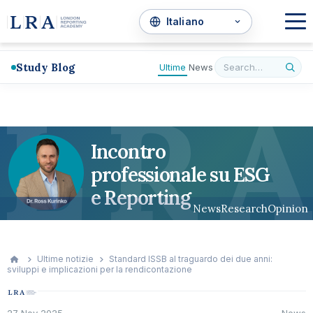
Study Blog
Ultime
News
L
R
A
Incontro
professionale su ESG
e Reporting
News
Research
Opinion
Ultime notizie
Standard ISSB al traguardo dei due anni:
sviluppi e implicazioni per la rendicontazione