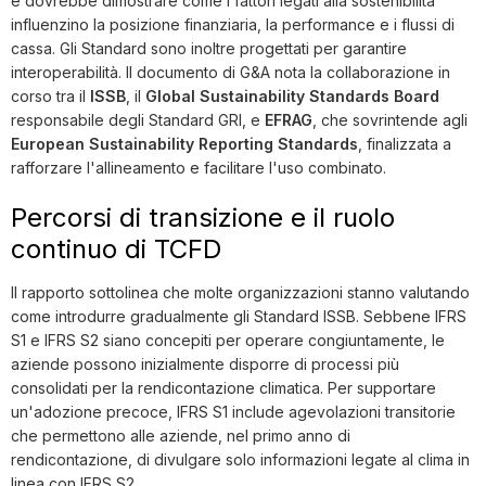
e dovrebbe dimostrare come i fattori legati alla sostenibilità
influenzino la posizione finanziaria, la performance e i flussi di
cassa. Gli Standard sono inoltre progettati per garantire
interoperabilità. Il documento di G&A nota la collaborazione in
corso tra il
ISSB
, il
Global Sustainability Standards Board
responsabile degli Standard GRI, e
EFRAG
, che sovrintende agli
European Sustainability Reporting Standards
, finalizzata a
rafforzare l'allineamento e facilitare l'uso combinato.
Percorsi di transizione e il ruolo
continuo di TCFD
Il rapporto sottolinea che molte organizzazioni stanno valutando
come introdurre gradualmente gli Standard ISSB. Sebbene IFRS
S1 e IFRS S2 siano concepiti per operare congiuntamente, le
aziende possono inizialmente disporre di processi più
consolidati per la rendicontazione climatica. Per supportare
un'adozione precoce, IFRS S1 include agevolazioni transitorie
che permettono alle aziende, nel primo anno di
rendicontazione, di divulgare solo informazioni legate al clima in
linea con IFRS S2.