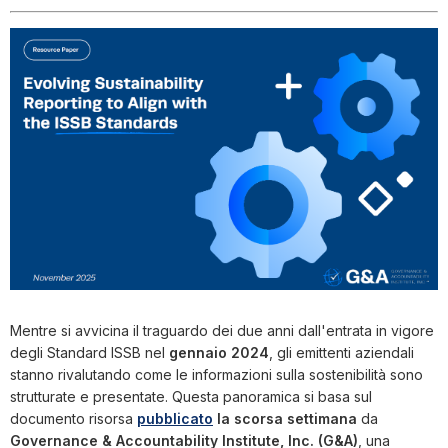
Mentre si avvicina il traguardo dei due anni dall'entrata in vigore
degli Standard ISSB nel
gennaio 2024
, gli emittenti aziendali
stanno rivalutando come le informazioni sulla sostenibilità sono
strutturate e presentate. Questa panoramica si basa sul
documento risorsa
pubblicato
la scorsa settimana
da
Governance & Accountability Institute, Inc. (G&A)
, una