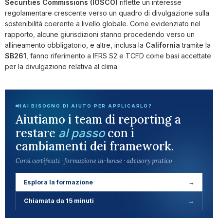
Securities Commissions (IOSCO)
riflette un interesse
regolamentare crescente verso un quadro di divulgazione sulla
sostenibilità coerente a livello globale. Come evidenziato nel
rapporto, alcune giurisdizioni stanno procedendo verso un
allineamento obbligatorio, e altre, inclusa la
California
tramite la
SB261
, fanno riferimento a IFRS S2 e TCFD come basi accettate
per la divulgazione relativa al clima.
HAI BISOGNO DI AIUTO PER APPLICARLO?
Aiutiamo i team di reporting a
restare
con i
al passo
cambiamenti dei framework.
Corsi certificati · formazione in-house · advisory pratico
Esplora la formazione
→
Chiamata da 15 minuti
→