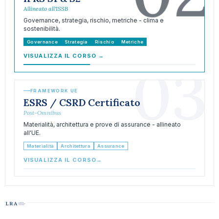
Allineato all'ISSB
Governance, strategia, rischio, metriche - clima e
sostenibilità.
Governance
Strategia
Rischio
Metriche
VISUALIZZA IL CORSO
→
03
FRAMEWORK UE
ESRS / CSRD Certificato
Post-Omnibus
Materialità, architettura e prove di assurance - allineato
all'UE.
Materialità
Architettura
Assurance
VISUALIZZA IL CORSO
→