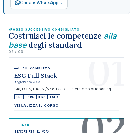
→
Canale WhatsApp
PASSO SUCCESSIVO CONSIGLIATO
Costruisci le competenze
alla
degli standard
base
01
02 / 03
IL PIÙ COMPLETO
ESG Full Stack
Aggiornato 2026
GRI, ESRS, IFRS S1/S2 e TCFD - l'intero ciclo di reporting.
GRI
ESRS
IFRS
TCFD
02
VISUALIZZA IL CORSO
→
ISSB
IFRS S1 & S2