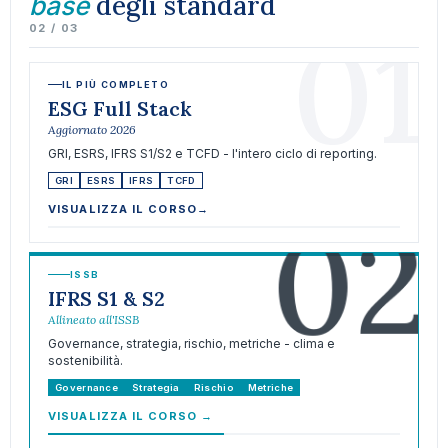
degli standard
base
01
02 / 03
IL PIÙ COMPLETO
ESG Full Stack
Aggiornato 2026
GRI, ESRS, IFRS S1/S2 e TCFD - l'intero ciclo di reporting.
GRI
ESRS
IFRS
TCFD
02
VISUALIZZA IL CORSO
→
ISSB
IFRS S1 & S2
Allineato all'ISSB
Governance, strategia, rischio, metriche - clima e
sostenibilità.
Governance
Strategia
Rischio
Metriche
VISUALIZZA IL CORSO
→