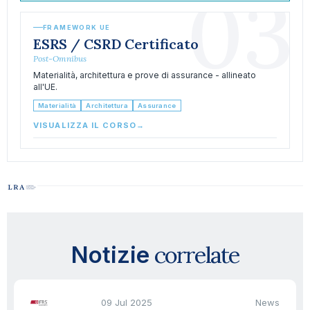
03
FRAMEWORK UE
ESRS / CSRD Certificato
Post-Omnibus
Materialità, architettura e prove di assurance - allineato
all'UE.
Materialità
Architettura
Assurance
VISUALIZZA IL CORSO
→
correlate
Notizie
09 Jul 2025
News