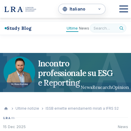
Study Blog
Ultime
News
L
R
A
Incontro
professionale su ESG
e Reporting
News
Research
Opinion
Ultime notizie
ISSB emette emendamenti mirati a IFRS S2
15 Dec 2025
News