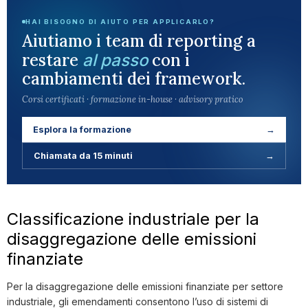
HAI BISOGNO DI AIUTO PER APPLICARLO?
Aiutiamo i team di reporting a
restare
con i
al passo
cambiamenti dei framework.
Corsi certificati · formazione in-house · advisory pratico
Esplora la formazione
→
Chiamata da 15 minuti
→
Classificazione industriale per la
disaggregazione delle emissioni
finanziate
Per la disaggregazione delle emissioni finanziate per settore
industriale, gli emendamenti consentono l’uso di sistemi di