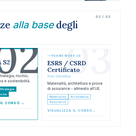
02 / 03
nze
degli
alla base
02
03
FRAMEWORK UE
& S2
ESRS / CSRD
Certificato
SB
rategia, rischio,
Post-Omnibus
a e sostenibilità.
Materialità, architettura e prove
di assurance - allineato all'UE.
Strategia
iche
Materialità
Architettura
Assurance
 IL CORSO
→
VISUALIZZA IL CORSO
→