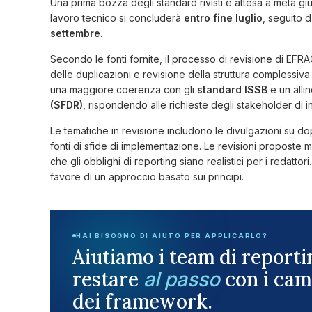
Una prima bozza degli standard rivisti è attesa a metà gi
lavoro tecnico si concluderà
entro fine luglio
, seguito 
settembre
.
Secondo le fonti fornite, il processo di revisione di EFRA
delle duplicazioni e revisione della struttura complessiva
una maggiore coerenza con gli
standard ISSB
e un alli
(SFDR)
, rispondendo alle richieste degli stakeholder di i
Le tematiche in revisione includono le divulgazioni su dop
fonti di sfide di implementazione. Le revisioni proposte
che gli obblighi di reporting siano realistici per i redatt
favore di un approccio basato sui principi.
HAI BISOGNO DI AIUTO PER APPLICARLO?
Aiutiamo i team di reporti
restare
con i cam
al passo
dei framework.