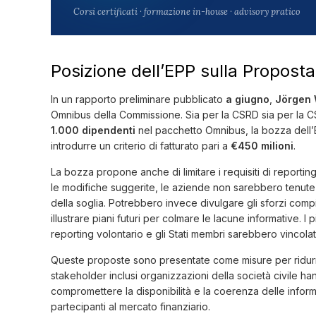
Corsi certificati · formazione in-house · advisory pratico
Posizione dell’EPP sulla Propos
In un rapporto preliminare pubblicato
a giugno
,
Jörgen 
Omnibus della Commissione. Sia per la CSRD sia per la 
1.000 dipendenti
nel pacchetto Omnibus, la bozza dell’E
introdurre un criterio di fatturato pari a
€450 milioni
.
La bozza propone anche di limitare i requisiti di reporting
le modifiche suggerite, le aziende non sarebbero tenute a
della soglia. Potrebbero invece divulgare gli sforzi compiu
illustrare piani futuri per colmare le lacune informative. I 
reporting volontario e gli Stati membri sarebbero vincola
Queste proposte sono presentate come misure per ridurre 
stakeholder inclusi organizzazioni della società civile 
compromettere la disponibilità e la coerenza delle informaz
partecipanti al mercato finanziario.