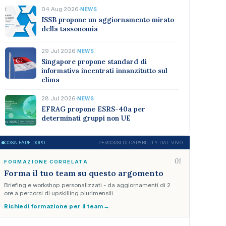
04 Aug 2026
·
NEWS
ISSB propone un aggiornamento mirato
della tassonomia
29 Jul 2026
·
NEWS
Singapore propone standard di
informativa incentrati innanzitutto sul
clima
28 Jul 2026
·
NEWS
EFRAG propone ESRS-40a per
determinati gruppi non UE
COSA FARE DOPO
PERCORSI DI CAPABILITY DAL VIVO
01
FORMAZIONE CORRELATA
Forma il tuo team su questo argomento
Briefing e workshop personalizzati - da aggiornamenti di 2
ore a percorsi di upskilling plurimensili.
Richiedi formazione per il team
→