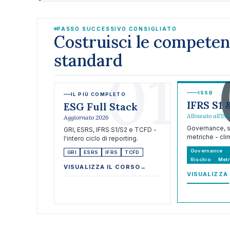
PASSO SUCCESSIVO CONSIGLIATO
Costruisci le compete
standard
01
ISSB
IL PIÙ COMPLETO
IFRS S1 
ESG Full Stack
Allineato all'IS
Aggiornato 2026
Governance, st
GRI, ESRS, IFRS S1/S2 e TCFD -
metriche - clim
l'intero ciclo di reporting.
Governance
GRI
ESRS
IFRS
TCFD
Rischio
Metr
VISUALIZZA IL CORSO
→
VISUALIZZA