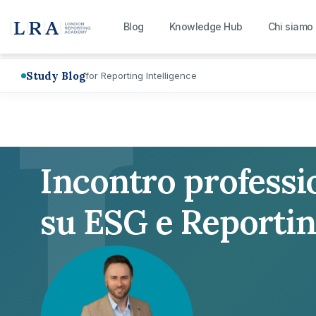
L
Blog
Knowledge Hub
Chi siamo
Study Blog
for Reporting Intelligence
Incontro professi
su ESG e Reporti