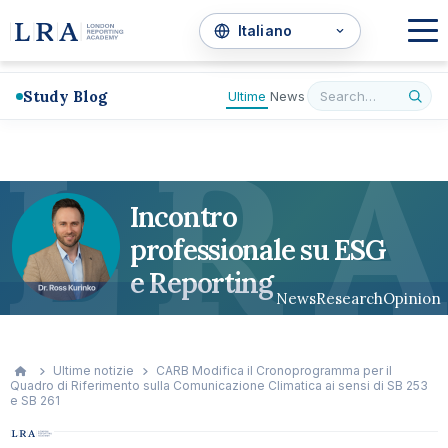
Study Blog
Ultime
News
L
R
A
Incontro
professionale su ESG
e Reporting
News
Research
Opinion
Ultime notizie
CARB Modifica il Cronoprogramma per il
Quadro di Riferimento sulla Comunicazione Climatica ai sensi di SB 253
e SB 261