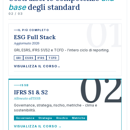
degli standard
base
01
02 / 03
IL PIÙ COMPLETO
ESG Full Stack
Aggiornato 2026
GRI, ESRS, IFRS S1/S2 e TCFD - l'intero ciclo di reporting.
GRI
ESRS
IFRS
TCFD
02
VISUALIZZA IL CORSO
→
ISSB
IFRS S1 & S2
Allineato all'ISSB
Governance, strategia, rischio, metriche - clima e
sostenibilità.
Governance
Strategia
Rischio
Metriche
VISUALIZZA IL CORSO
→