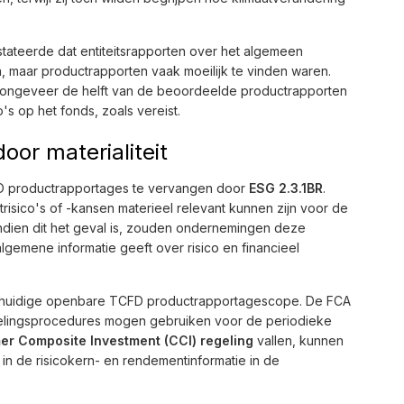
ateerde dat entiteitsrapporten over het algemeen
n, maar productrapporten vaak moeilijk te vinden waren.
ts ongeveer de helft van de beoordeelde productrapporten
's op het fonds, zoals vereist.
oor materialiteit
D productrapportages te vervangen door
ESG 2.3.1BR
.
sico's of -kansen materieel relevant kunnen zijn voor de
 Indien dit het geval is, zouden ondernemingen deze
lgemene informatie geeft over risico en financieel
de huidige openbare TCFD productrapportagescope. De FCA
delingsprocedures mogen gebruiken voor de periodieke
r Composite Investment (CCI) regeling
vallen, kunnen
in de risicokern- en rendementinformatie in de