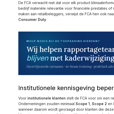
De FCA verwacht niet dat voor elk product klimaatinformat
bedrijf materiële relevantie voor financiële prestaties
maken aan retailbeleggers, verwijst de FCA hen ook na
Consumer Duty
.
HULP NODIG BIJ DE TOEPASSING HIERVAN?
Wij helpen rapportagete
met kaderwijziging
blijven
Gecertificeerde cursussen · in-house training · praktisch adv
Institutionele kennisgeving bepe
Voor
institutionele klanten
stelt de FCA voor om een r
Ondernemingen zouden minimaal
Scope 1
,
Scope 2
en
wanneer daarom wordt gevraagd door klanten die deze 