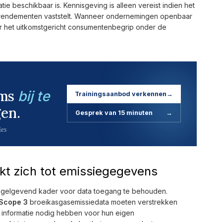
ie beschikbaar is. Kennisgeving is alleen vereist indien het
 of rendementen vaststelt. Wanneer ondernemingen openbaar
ar het uitkomstgericht consumentenbegrip onder de
ams
bij te
Trainingsaanbod verkennen
→
en.
Gesprek van 15 minuten
→
ies
rkt zich tot emissiegegevens
egelgevend kader voor data toegang te behouden.
Scope 3
broeikasgasemissiedata moeten verstrekken
informatie nodig hebben voor hun eigen