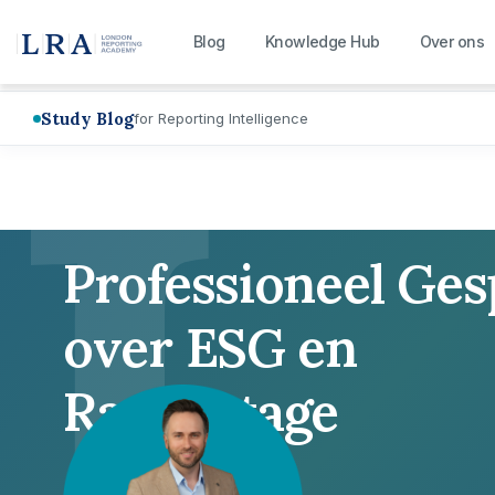
L
Blog
Knowledge Hub
Over ons
Study Blog
for Reporting Intelligence
Professioneel Ge
over ESG en
Rapportage