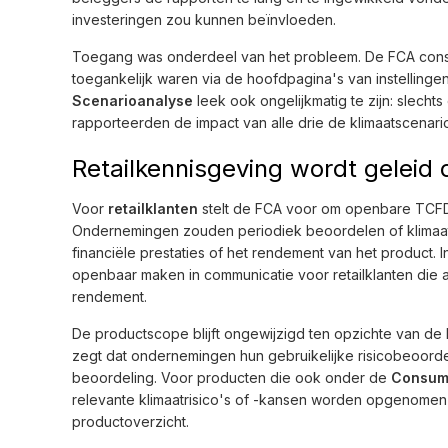
investeringen zou kunnen beïnvloeden.
Toegang was onderdeel van het probleem. De FCA const
toegankelijk waren via de hoofdpagina's van instellinge
Scenarioanalyse
leek ook ongelijkmatig te zijn: slech
rapporteerden de impact van alle drie de klimaatscenario
Retailkennisgeving wordt geleid d
Voor
retailklanten
stelt de FCA voor om openbare TCF
Ondernemingen zouden periodiek beoordelen of klimaatri
financiële prestaties of het rendement van het product.
openbaar maken in communicatie voor retailklanten die a
rendement.
De productscope blijft ongewijzigd ten opzichte van 
zegt dat ondernemingen hun gebruikelijke risicobeoor
beoordeling. Voor producten die ook onder de
Consume
relevante klimaatrisico's of -kansen worden opgenomen 
productoverzicht.