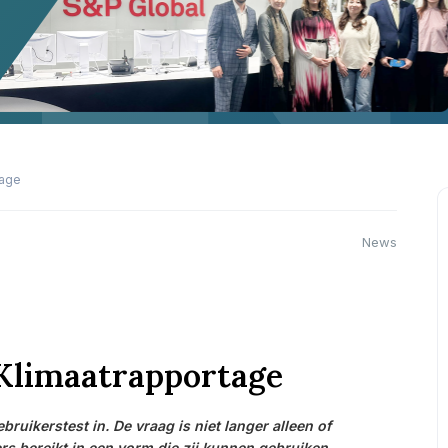
tage
News
Klimaatrapportage
ikerstest in. De vraag is niet langer alleen of
s bereikt in een vorm die zij kunnen gebruiken.