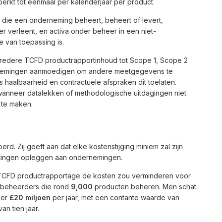
rkt tot eenmaal per kalenderjaar per product.
 die een onderneming beheert, beheert of levert,
 verleent, en activa onder beheer in een niet-
 van toepassing is.
redere TCFD productrapportinhoud tot Scope 1, Scope 2
ernemingen aanmoedigen om andere meetgegevens te
ts haalbaarheid en contractuele afspraken dit toelaten.
neer datalekken of methodologische uitdagingen niet
 te maken.
. Zij geeft aan dat elke kostenstijging miniem zal zijn
tingen opleggen aan ondernemingen.
n TCFD productrapportage de kosten zou verminderen voor
beheerders die rond
9,000
producten beheren. Men schat
eer
£20 miljoen
per jaar, met een contante waarde van
n tien jaar.