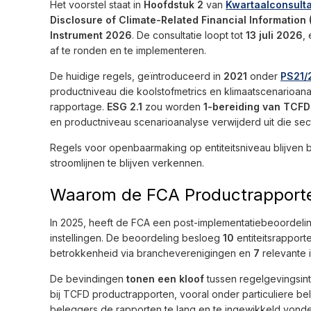
Het voorstel staat in
Hoofdstuk 2
van
Kwartaalconsulta
Disclosure of Climate-Related Financial Informatio
Instrument 2026
. De consultatie loopt tot
13 juli 2026
,
af te ronden en te implementeren.
De huidige regels, geïntroduceerd in
2021
onder
PS21/
productniveau die koolstofmetrics en klimaatscenarioana
rapportage.
ESG 2.1
zou worden
1-bereiding van TCFD 
en productniveau scenarioanalyse verwijderd uit die sect
Regels voor openbaarmaking op entiteitsniveau blijven
stroomlijnen te blijven verkennen.
Waarom de FCA Productrapporten
In 2025, heeft de FCA een post-implementatiebeoorde
instellingen. De beoordeling besloeg
10
entiteitsrappor
betrokkenheid via brancheverenigingen en
7
relevante i
De bevindingen
tonen een kloof
tussen regelgevingsint
bij TCFD productrapporten, vooral onder particuliere b
beleggers de rapporten te lang en te ingewikkeld vonden