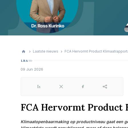
Laatste nieuws
FCA Hervormt Product Klimaatrappor
09 Jun 2026
LinkedIn
X
Facebook
Share
FCA Hervormt Product 
Klimaatopenbaarmaking op productniveau gaat een gebru
klimaatdata wordt gepubliceerd, maar of deze belegger