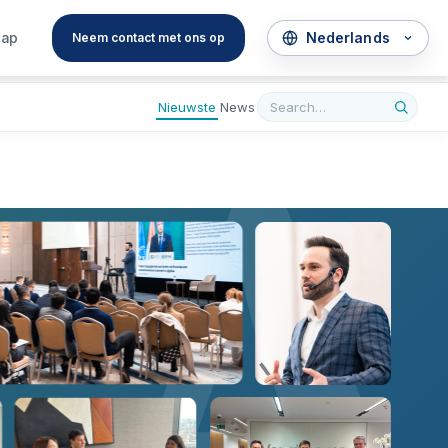
A
hap
Neem contact met ons op
Nieuwste
News