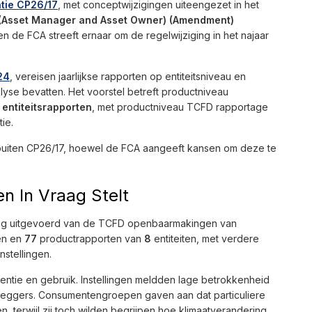
tie CP26/17
, met conceptwijzigingen uiteengezet in het
n (Asset Manager and Asset Owner) (Amendment)
 en de FCA streeft ernaar om de regelwijziging in het najaar
24
, vereisen jaarlijkse rapporten op entiteitsniveau en
lyse bevatten. Het voorstel betreft productniveau
entiteitsrapporten
, met productniveau TCFD rapportage
ie.
 buiten CP26/17, hoewel de FCA aangeeft kansen om deze te
 In Vraag Stelt
ling uitgevoerd van de TCFD openbaarmakingen van
ten en
77
productrapporten van
8
entiteiten, met verdere
nstellingen.
entie en gebruik. Instellingen meldden lage betrokkenheid
eleggers. Consumentengroepen gaven aan dat particuliere
, terwijl zij toch wilden begrijpen hoe klimaatverandering