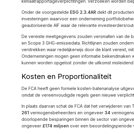
klimaatrapportageverplichtingen. Verzoeken worden bepe
Onder de voorgestelde
ESG 2.3.4AR
dekt dit producten
investeringen waarvoor een onderneming portfoliobeheer
geautoriseerde AIF waar de relevante investeerdersroute
De vereiste meetgegevens zouden versmallen van de b
en Scope 3 GHG-emissiedata. Richtlijnen zouden ond
verstrekken waar redelijkerwijs door de klant vereist, mi
Ondernemingen mogen geen informatie bekendmaken wan
kunnen worden opgelost zonder de uitkomst misleidend
Kosten en Proportionaliteit
De FCA heeft geen formele kosten-batenanalyse uitgevoerd
omdat de vereenvoudigde regels geen nieuwe verplich
In plaats daarvan schat de FCA dat het verwijderen va
261
vermogensbeheerders en ongeveer
34
vermogens
doorlopende besparingen binnen de sector van ongev
ongeveer
£174 miljoen
over een beoordelingsperiode va