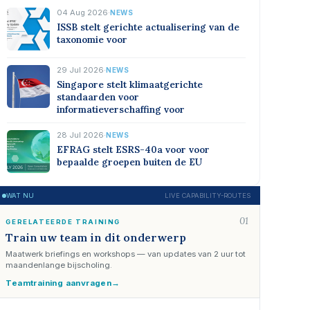
04 Aug 2026
·
NEWS
ISSB stelt gerichte actualisering van de
taxonomie voor
29 Jul 2026
·
NEWS
Singapore stelt klimaatgerichte
standaarden voor
informatieverschaffing voor
28 Jul 2026
·
NEWS
EFRAG stelt ESRS-40a voor voor
bepaalde groepen buiten de EU
WAT NU
LIVE CAPABILITY-ROUTES
01
GERELATEERDE TRAINING
Train uw team in dit onderwerp
Maatwerk briefings en workshops — van updates van 2 uur tot
maandenlange bijscholing.
Teamtraining aanvragen
→