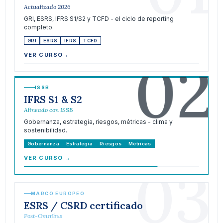
Actualizado 2026
GRI, ESRS, IFRS S1/S2 y TCFD - el ciclo de reporting
completo.
GRI
ESRS
IFRS
TCFD
02
VER CURSO
→
ISSB
IFRS S1 & S2
Alineado con ISSB
Gobernanza, estrategia, riesgos, métricas - clima y
sostenibilidad.
Gobernanza
Estrategia
Riesgos
Métricas
VER CURSO
→
03
MARCO EUROPEO
ESRS / CSRD certificado
Post-Omnibus