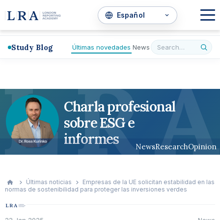
Study Blog
Últimas novedades
News
L
R
A
Charla profesional
sobre ESG e
informes
News
Research
Opinion
Últimas noticias
Empresas de la UE solicitan estabilidad en las
normas de sostenibilidad para proteger las inversiones verdes