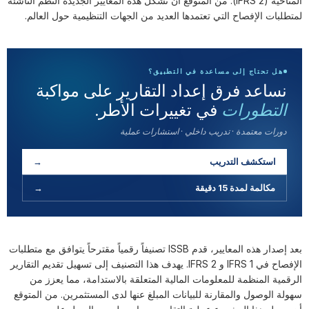
المناخية (IFRS 2). من المتوقع أن تشكل هذه المعايير الجديدة النظم الناشئة
لمتطلبات الإفصاح التي تعتمدها العديد من الجهات التنظيمية حول العالم.
هل تحتاج إلى مساعدة في التطبيق؟
نساعد فرق إعداد التقارير على مواكبة
في تغييرات الأطر.
التطورات
دورات معتمدة · تدريب داخلي · استشارات عملية
استكشف التدريب
→
مكالمة لمدة 15 دقيقة
→
بعد إصدار هذه المعايير، قدم ISSB تصنيفاً رقمياً مقترحاً يتوافق مع متطلبات
الإفصاح في IFRS 1 و IFRS 2. يهدف هذا التصنيف إلى تسهيل تقديم التقارير
الرقمية المنظمة للمعلومات المالية المتعلقة بالاستدامة، مما يعزز من
سهولة الوصول والمقارنة للبيانات المبلغ عنها لدى المستثمرين. من المتوقع