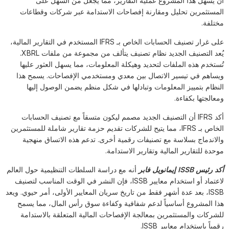
أن يسهل هذا المشروع عملية التقارير، مما يجعل من السهل على
المستثمرين تحليل ومقارنة إفصاحات الاستدامة عبر شركات وقطاعات
مختلفة.
على غرار تصنيف الحسابات الخاص بـ IFRS المستخدم في التقارير المالية،
يُعد التصنيف الجديد نظام تصنيف يتألف من مجموعة من ملفات XBRL.
تُستخدم هذه الملفات لتحديد وهيكلة المعلومات، مما يسهل العثور عليها
ويساهم في تيسير الاتصال بين معدي ومستخدمي الإفصاحات. يسمح هذا
النظام بتمييز المعلومات وتبادلها في شكل منظم يضمن الوصول إليها
ومعالجتها بكفاءة.
أكد IFRS أن التصنيف الجديد مصمم ليكون متسقاً مع تصنيف الحسابات
الخاص بـ IFRS، مما يتيح للشركات تقديم حزمة تقارير شاملة للمستثمرين
والاندماج بسلاسة مع تصنيفات رقمية أخرى. تدعم هذه الاتساق منهجية
موحدة للتقارير المالية وتقارير الاستدامة.
أكد رئيس ISSB إيمانويل فابر
أنه مع دراسة السلطات التنظيمية حول العالم
لاعتماد أو استخدام معايير ISSB، فإن النشر في الوقت المناسب لتصنيف
ISSB، بعد عدة أشهر فقط من تاريخ سريان المعايير الأولى، أمر حيوي. ويعد
هذا المشروع أساسياً لدعم شفافية وكفاءة سوق رأس المال، مما يسمح
للشركات والمستثمرين بمعالجة الإفصاحات المالية المتعلقة بالاستدامة
رقمياً باستخدام معايير ISSB.