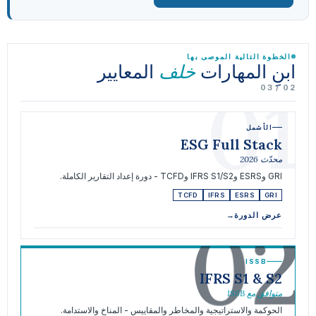
الخطوة التالية الموصى بها
ابنِ المهارات
المعايير
خلف
01
02 / 03
الأشمل
ESG Full Stack
محدّث 2026
GRI وESRS وIFRS S1/S2 وTCFD - دورة إعداد التقارير الكاملة.
TCFD
IFRS
ESRS
GRI
02
عرض الدورة
→
ISSB
IFRS S1 & S2
متوافق مع ISSB
الحوكمة والاستراتيجية والمخاطر والمقاييس - المناخ والاستدامة.