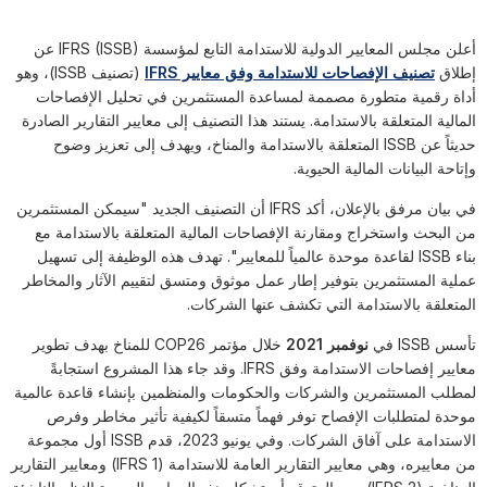
أعلن مجلس المعايير الدولية للاستدامة التابع لمؤسسة IFRS (ISSB) عن
إطلاق
تصنيف الإفصاحات للاستدامة وفق معايير IFRS
(تصنيف ISSB)، وهو
أداة رقمية متطورة مصممة لمساعدة المستثمرين في تحليل الإفصاحات
المالية المتعلقة بالاستدامة. يستند هذا التصنيف إلى معايير التقارير الصادرة
حديثاً عن ISSB المتعلقة بالاستدامة والمناخ، ويهدف إلى تعزيز وضوح
وإتاحة البيانات المالية الحيوية.
في بيان مرفق بالإعلان، أكد IFRS أن التصنيف الجديد "سيمكن المستثمرين
من البحث واستخراج ومقارنة الإفصاحات المالية المتعلقة بالاستدامة مع
بناء ISSB لقاعدة موحدة عالمياً للمعايير". تهدف هذه الوظيفة إلى تسهيل
عملية المستثمرين بتوفير إطار عمل موثوق ومتسق لتقييم الآثار والمخاطر
المتعلقة بالاستدامة التي تكشف عنها الشركات.
تأسس ISSB في
نوفمبر 2021
خلال مؤتمر COP26 للمناخ بهدف تطوير
معايير إفصاحات الاستدامة وفق IFRS. وقد جاء هذا المشروع استجابةً
لمطلب المستثمرين والشركات والحكومات والمنظمين بإنشاء قاعدة عالمية
موحدة لمتطلبات الإفصاح توفر فهماً متسقاً لكيفية تأثير مخاطر وفرص
الاستدامة على آفاق الشركات. وفي يونيو 2023، قدم ISSB أول مجموعة
من معاييره، وهي معايير التقارير العامة للاستدامة (IFRS 1) ومعايير التقارير