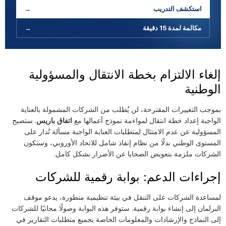
استكشف التدريب
→
مكالمة لمدة 15 دقيقة
→
إلغاء الالتزام بخطة الانتقال والمسؤولية
الوطنية
بموجب التغييرات المقترحة، لن يُطلب من الشركات المشمولة بالعناية
الواجبة إعداد خطة انتقال لمواءمة نموذج أعمالها مع
اتفاق باريس
. ستصبح
المسؤولية عن عدم الامتثال لمتطلبات العناية الواجبة مسألة تُدار على
المستوى الوطني بدلًا من نظام إنفاذ شامل للاتحاد الأوروبي، وستكون
الشركات ملزمة بتعويض الضحايا عن الأضرار بشكل كامل.
إجراءات الدعم: بوابة رقمية للشركات
لمساعدة الشركات على التنقل في بيئة تنظيمية متطورة، يدعو موقف
البرلمان إلى إنشاء بوابة رقمية. ستوفر هذه البوابة وصولًا مجانيًا للشركات
إلى النماذج والإرشادات والمعلومات الخاصة بجميع متطلبات التقارير في