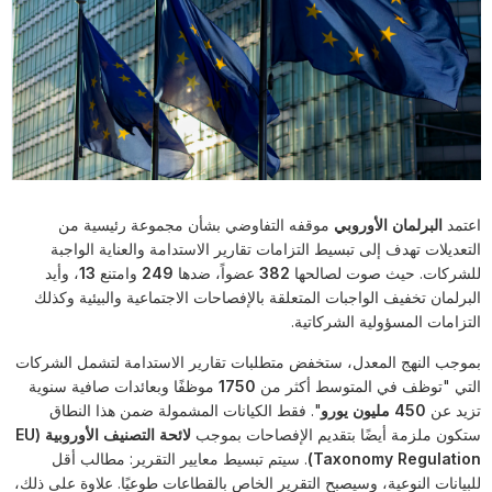
اعتمد
البرلمان الأوروبي
موقفه التفاوضي بشأن مجموعة رئيسية من
التعديلات تهدف إلى تبسيط التزامات تقارير الاستدامة والعناية الواجبة
للشركات. حيث صوت لصالحها
382
عضواً، ضدها
249
وامتنع
13
، وأيد
البرلمان تخفيف الواجبات المتعلقة بالإفصاحات الاجتماعية والبيئية وكذلك
التزامات المسؤولية الشركاتية.
بموجب النهج المعدل، ستخفض متطلبات تقارير الاستدامة لتشمل الشركات
التي "توظف في المتوسط أكثر من
1750
موظفًا وبعائدات صافية سنوية
تزيد عن
450 مليون يورو
". فقط الكيانات المشمولة ضمن هذا النطاق
ستكون ملزمة أيضًا بتقديم الإفصاحات بموجب
لائحة التصنيف الأوروبية (EU
Taxonomy Regulation)
. سيتم تبسيط معايير التقرير: مطالب أقل
للبيانات النوعية، وسيصبح التقرير الخاص بالقطاعات طوعيًا. علاوة على ذلك،