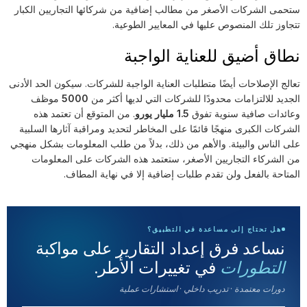
ستحمى الشركات الأصغر من مطالب إضافية من شركائها التجاريين الكبار
تتجاوز تلك المنصوص عليها في المعايير الطوعية.
نطاق أضيق للعناية الواجبة
تعالج الإصلاحات أيضًا متطلبات العناية الواجبة للشركات. سيكون الحد الأدنى
الجديد للالتزامات محدودًا للشركات التي لديها أكثر من
5000
موظف
وعائدات صافية سنوية تفوق
1.5 مليار يورو
. من المتوقع أن تعتمد هذه
الشركات الكبرى منهجًا قائمًا على المخاطر لتحديد ومراقبة آثارها السلبية
على الناس والبيئة. والأهم من ذلك، بدلاً من طلب المعلومات بشكل منهجي
من الشركاء التجاريين الأصغر، ستعتمد هذه الشركات على المعلومات
المتاحة بالفعل ولن تقدم طلبات إضافية إلا في نهاية المطاف.
هل تحتاج إلى مساعدة في التطبيق؟
نساعد فرق إعداد التقارير على مواكبة
في تغييرات الأطر.
التطورات
دورات معتمدة · تدريب داخلي · استشارات عملية