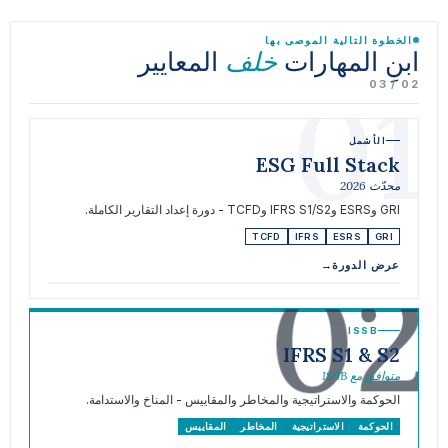
الخطوة التالية الموصى بها
ابنِ المهارات
المعايير
خلف
01
02 / 03
الأشمل
ESG Full Stack
محدّث 2026
GRI وESRS وIFRS S1/S2 وTCFD - دورة إعداد التقارير الكاملة.
TCFD
IFRS
ESRS
GRI
02
عرض الدورة
→
ISSB
IFRS S1 & S2
متوافق مع ISSB
الحوكمة والاستراتيجية والمخاطر والمقاييس - المناخ والاستدامة.
الحوكمة
الاستراتيجية
المخاطر
المقاييس