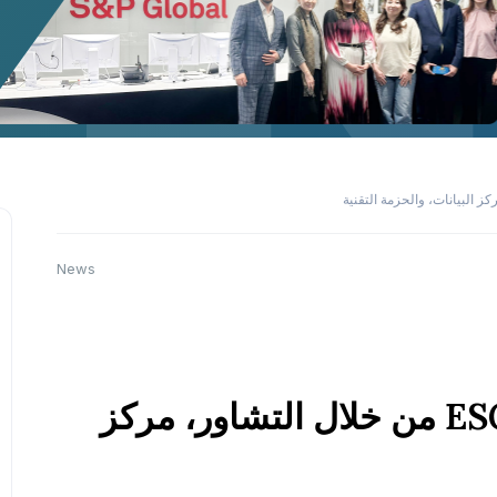
News
تعزز EBA إطار الكشف عن ESG من خلال التشاور، مركز