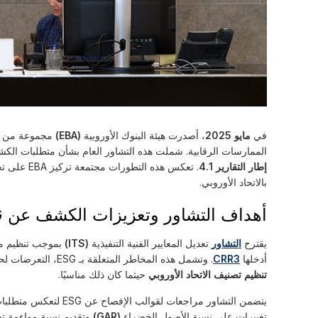
في
مايو 2025
، أصدرت هيئة البنوك الأوروبية
(EBA)
الممارسات الرقابية. شملت هذه التشاور العام بشأن متطلبات الكشف عن ESG، خطة الإدماج لم
إطار التقارير 4.1
. تعكس هذه
بالاتحاد الأوروبي.
أهداف التشاور وتعزيزات الكشف عن ESG
يقترح
التشاور
تعديل المعايير الفنية التنفيذية
(ITS)
بموجب تنظيم م
أدخلها
CRR3
. وتشمل هذه المخاطر المتعلقة بـ ESG، التعرضات لحقوق الملكية، والتعرضات لكيانات البنوك الظلية، إلى جانب التوافق مع
تنظيم تصنيف الاتحاد الأوروبي
حيثما كان ذلك مناسبًا.
تغييرات على نسبة الأصول الخضراء
(GAR)
وتقديم نسبة مواءمة تص