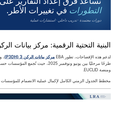
نساعد فرق إعداد التقارير على 
في تغييرات الأطر.
التطورات
دورات معتمدة · تدريب داخلي · استشارات عملية
البنية التحتية الرقمية: مركز بيانات الركن
لدعم هذه الإفصاحات، تطور EBA
مركز بيانات الركن 3 (P3DH)
، و
ومنصة EUCLID.
مخطط الجدول الزمني الكامل لإكمال عملية الانضمام للمؤسسات الكبيرة وغير