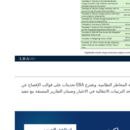
تقترح EBA تعزيز تقارير التعرض لكيانات البنوك الظلية لدعم مراقبة المخاطر النظامية. وتقترح EBA تحديثات على قوالب الإفصاح عن
ق الملكية تماشياً مع المادة 438(هـ) من CRR3، مع أخذ الترتيبات الانتقالية في الاعتبار وضمان التقارير المتسقة مع تنفيذ
استكشف التدريب
→