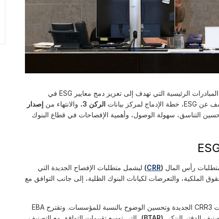
مجموعة من المبادرات الرئيسية التي تهدف إلى تعزيز دمج معايير ESG في
ركز بيانات
الركن 3
، والانتهاء من
إصدار
 التطورات مجتمعة تركيز EBA على تحسين التناسق، سهولة الوصول، وأهمية الإفصاحات في قطاع البنوك
تطلبات رأس المال
(
CRR
)
ليشمل متطلبات الإفصاح الجديدة التي
يتضمن التشاور مراجعات لقوالب الإفصاح عن ESG لتعكس متطلبات CRR3 الجديدة وتحسين الوضوح بالنسبة للمؤسسات. وتقترح EBA
نيف الدفتر البنكي
(BTAR)
، التي توسع تقييمات التوافق مع التصنيف