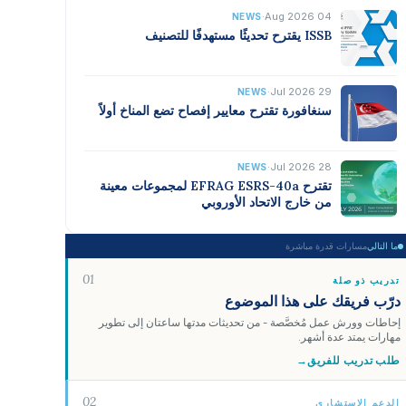
·
04 Aug 2026
NEWS
ISSB يقترح تحديثًا مستهدفًا للتصنيف
·
29 Jul 2026
NEWS
سنغافورة تقترح معايير إفصاح تضع المناخ أولاً
·
28 Jul 2026
NEWS
تقترح EFRAG ESRS-40a لمجموعات معينة
من خارج الاتحاد الأوروبي
ما التالي
مسارات قدرة مباشرة
01
تدريب ذو صلة
درّب فريقك على هذا الموضوع
إحاطات وورش عمل مُخصَّصة - من تحديثات مدتها ساعتان إلى تطوير
مهارات يمتد عدة أشهر.
طلب تدريب للفريق
→
02
الدعم الاستشاري