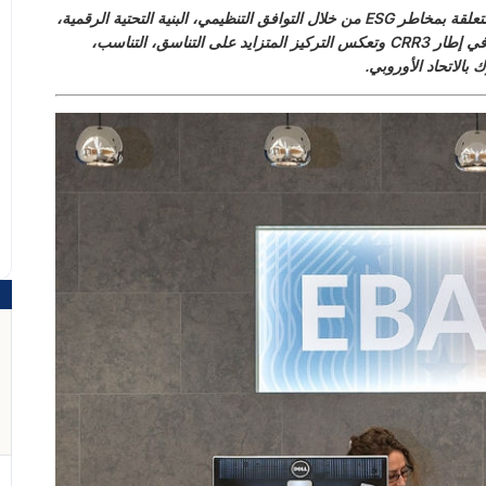
تمثل منشورات EBA الأخيرة خطوة مهمة في تطبيق الإفصاحات المتعلقة بمخاطر ESG من خلال التوافق التنظيمي، البنية التحتية الرقمية،
والتنفيذ الفني. تستجيب هذه المبادرات لمتطلبات الحيطة المتطورة في إطار CRR3 وتعكس التركيز المتزايد على التناسق، التناسب،
بالاتحاد الأوروبي.