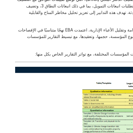
لتشمل مجموعة أوسع من التعرضات. كما توسّع القوالب المعدلة متطلبات انبعاثات التمويل، بما في ذلك انبعاثات النطاق 3، وتضيف
ة. تهدف هذه التدابير إلى تعزيز تحليل مخاطر المناخ والقابلية
تماشياً مع مقترح المفوضية الأوروبية الشامل لتبسيط تقارير الاستدامة وتقليل الأعباء الإدارية، اعتمدت EBA نهجًا متناسبًا في الإفصاحات
بناءً على نوع المؤسسة، حجمها، وتعقيدها، مع تبسيط التقارير للمؤسسات
 المؤسسات المختلفة، مع تواتر التقارير الخاص بكل منها: