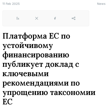
11 Feb 2025
News
LinkedIn
X
Facebook
Share
Платформа ЕС по
устойчивому
финансированию
публикует доклад с
ключевыми
рекомендациями по
упрощению таксономии
ЕС