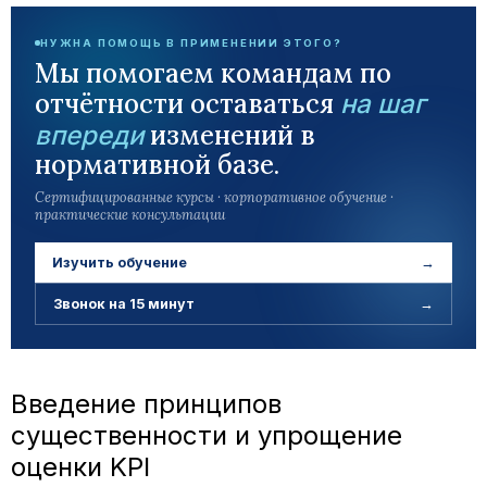
НУЖНА ПОМОЩЬ В ПРИМЕНЕНИИ ЭТОГО?
Мы помогаем командам по
отчётности оставаться
на шаг
изменений в
впереди
нормативной базе.
Сертифицированные курсы · корпоративное обучение ·
практические консультации
Изучить обучение
→
Звонок на 15 минут
→
Введение принципов
существенности и упрощение
оценки KPI