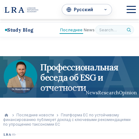
Study Blog
Последнее
News
L
R
A
Профессиональная
беседа об ESG и
отчетности
News
Research
Opinion
Последние новости
Платформа ЕС по устойчивому
финансированию публикует доклад с ключевыми рекомендациями
по упрощению таксономии ЕС