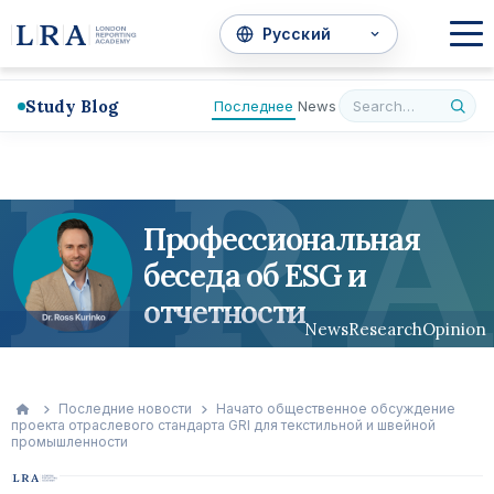
Study Blog
Последнее
News
L
R
A
Профессиональная
беседа об ESG и
отчетности
News
Research
Opinion
Последние новости
Начато общественное обсуждение
проекта отраслевого стандарта GRI для текстильной и швейной
промышленности