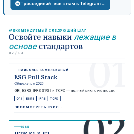
→
Присоединяйтесь к нам в Telegram
РЕКОМЕНДУЕМЫЙ СЛЕДУЮЩИЙ ШАГ
Освойте навыки
лежащие в
стандартов
основе
01
02 / 03
НАИБОЛЕЕ КОМПЛЕКСНЫЙ
ESG Full Stack
Обновлено в 2026
GRI, ESRS, IFRS S1/S2 и TCFD — полный цикл отчётности.
GRI
ESRS
IFRS
TCFD
02
ПРОСМОТРЕТЬ КУРС
→
ISSB
IFRS S1 & S2