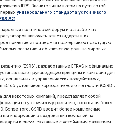
азвитию IFRS. Значительным шагом на пути к этой
а первых
универсального стандарта устойчивого
FRS S2)
.
ународный политический форум и разработчик
 регуляторов включить эти стандарты в их
строе принятие и поддержка подчеркивают растущую
йчивому развитию и её ключевую роль на мировых
 развитию (ESRS), разработанные EFRAG и официально
 устанавливают руководящие принципы и критерии для
х, социальных и управленческих воздействиях,
й ЕС об устойчивой корпоративной отчетности (CSRD).
да для некоторых компаний, представляет собой
формации по устойчивому развитию, охватывая более
0. Более того, CSRD вводит более комплексные
ытия информации о воздействии компаний на
ндарты и риски, связанные с устойчивым развитием.