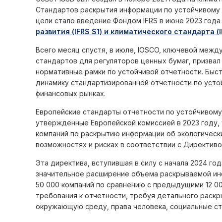
Стандартов раскрытия информации по устойчивому р
цели стало введение Фондом IFRS в июне 2023 год
развития (IFRS S1) и климатического стандарта (I
Всего месяц спустя, в июле, IOSCO, ключевой межд
стандартов для регуляторов ценных бумаг, призвал
нормативные рамки по устойчивой отчетности. Бы
динамику стандартизированной отчетности по усто
финансовых рынках.
Европейские стандарты отчетности по устойчивому
утвержденные Европейской комиссией в 2023 году,
компаний по раскрытию информации об экологически
возможностях и рисках в соответствии с Директиво
Эта директива, вступившая в силу с начала 2024 го
значительное расширение объема раскрываемой ин
50 000 компаний по сравнению с предыдущими 12 00
требования к отчетности, требуя детального раскр
окружающую среду, права человека, социальные ста