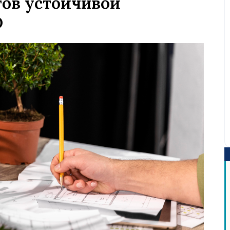
тов устойчивой
D