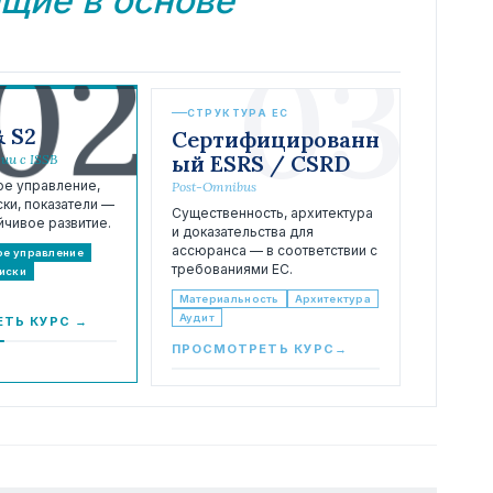
щие в основе
02
03
СТРУКТУРА ЕС
& S2
Сертифицированн
ый ESRS / CSRD
и с ISSB
е управление,
Post-Omnibus
ски, показатели —
Существенность, архитектура
йчивое развитие.
и доказательства для
ассюранса — в соответствии с
е управление
требованиями ЕС.
иски
Материальность
Архитектура
Аудит
ТЬ КУРС
→
ПРОСМОТРЕТЬ КУРС
→