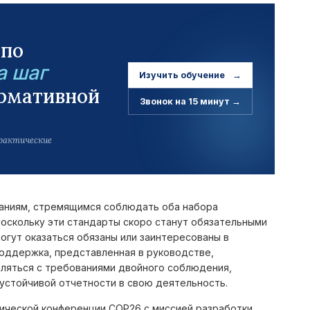
 по
а шаг
Изучить обучение
→
рмативной
Звонок на 15 минут
→
практические
аниям, стремящимся соблюдать оба набора
Поскольку эти стандарты скоро станут обязательными
могут оказаться обязаны или заинтересованы в
поддержка, представленная в руководстве,
вляться с требованиями двойного соблюдения,
устойчивой отчетности в свою деятельность.
атической конференции COP26 с миссией разработки