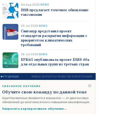
04 Aug 2026
·
NEWS
ISSB предлагает точечное обновление
таксономии
29 Jul 2026
·
NEWS
Сингапур представил проект
стандартов раскрытия информации с
приоритетом климатических
требований
28 Jul 2026
·
NEWS
EFRAG опубликовала проект ESRS 40a
для отдельных групп из третьих стран
ЧТО ДАЛЬШЕ
ЖИВЫЕ МАРШРУТЫ РАЗВИТИЯ КОМПЕТЕНЦИЙ
01
СВЯЗАННОЕ ОБУЧЕНИЕ
Обучите свою команду по данной теме
Адаптированные брифинги и воркшопы — от двухчасовых
обновлений до многомесячного повышения квалификации.
Запросить корпоративное обучение
→