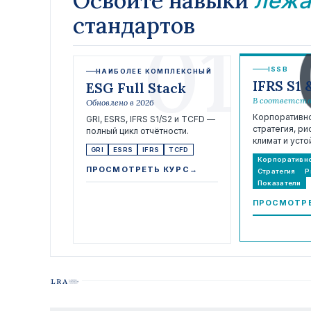
Освойте навыки
лежа
стандартов
01
ISSB
НАИБОЛЕЕ КОМПЛЕКСНЫЙ
IFRS S1 
ESG Full Stack
В соответстви
Обновлено в 2026
Корпоративно
GRI, ESRS, IFRS S1/S2 и TCFD —
стратегия, ри
полный цикл отчётности.
климат и усто
GRI
ESRS
IFRS
TCFD
Корпоративно
ПРОСМОТРЕТЬ КУРС
→
Стратегия
Р
Показатели
ПРОСМОТРЕ