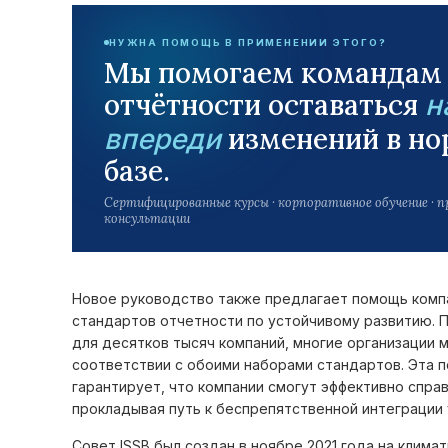
НУЖНА ПОМОЩЬ В ПРИМЕНЕНИИ ЭТОГО?
Мы помогаем командам
отчётности оставаться
н
изменений в но
впереди
базе.
Сертифицированные курсы · корпоративное обучение · 
консультации
Новое руководство также предлагает помощь комп
стандартов отчетности по устойчивому развитию. 
для десятков тысяч компаний, многие организации 
соответствии с обоими наборами стандартов. Эта 
гарантирует, что компании смогут эффективно спра
прокладывая путь к беспрепятственной интеграции 
Совет ISSB был создан в ноябре 2021 года на клим