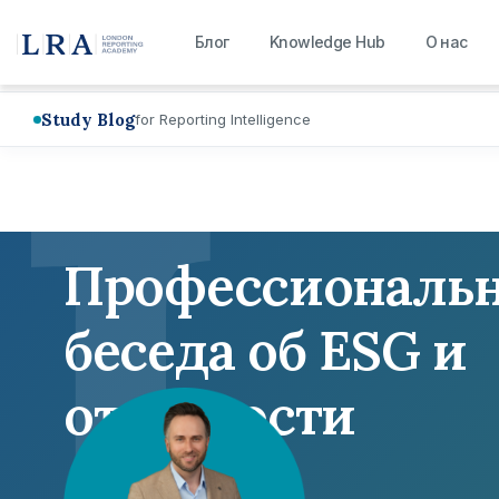
L
Блог
Knowledge Hub
О нас
Study Blog
for Reporting Intelligence
Профессиональ
беседа об ESG и
отчетности