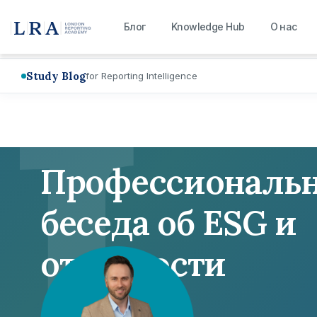
L
Блог
Knowledge Hub
О нас
Study Blog
for Reporting Intelligence
Профессиональ
беседа об ESG и
отчетности