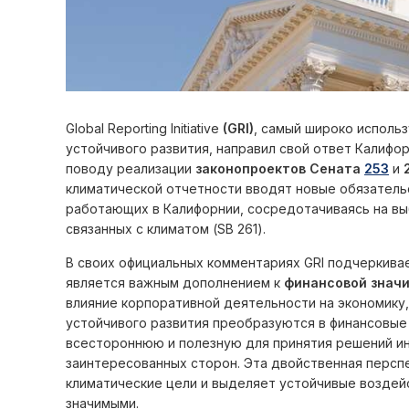
Global Reporting Initiative
(GRI)
, самый широко исполь
устойчивого развития, направил свой ответ Калиф
поводу реализации
законопроектов Сената
253
и
климатической отчетности вводят новые обязатель
работающих в Калифорнии, сосредотачиваясь на выб
связанных с климатом (SB 261).
В своих официальных комментариях GRI подчеркива
является важным дополнением к
финансовой знач
влияние корпоративной деятельности на экономику,
устойчивого развития преобразуются в финансовые
всестороннюю и полезную для принятия решений ин
заинтересованных сторон. Эта двойственная персп
климатические цели и выделяет устойчивые воздейс
значимыми.