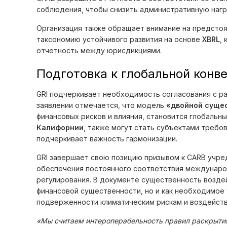
соблюдения, чтобы снизить административную нагру
Организация также обращает внимание на предсто
таксономию устойчивого развития на основе
XBRL
,
отчетность между юрисдикциями.
Подготовка к глобальной конв
GRI подчеркивает необходимость согласования с 
заявлении отмечается, что модель
«двойной суще
финансовых рисков и влияния, становится глобальн
Калифорнии
, также могут стать субъектами треб
подчеркивает важность гармонизации.
GRI завершает свою позицию призывом к CARB учре
обеспечения постоянного соответствия междунаро
регулирования. В документе существенность воздей
финансовой существенности, но и как необходимое
подверженности климатическим рискам и воздействи
«Мы считаем интероперабельность правил раскрытия