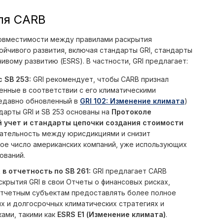
ля CARB
овместимости между правилами раскрытия
йчивого развития, включая стандарты GRI, стандарты
ивому развитию (ESRS). В частности, GRI предлагает:
 SB 253:
GRI рекомендует, чтобы CARB признал
енные в соответствии с его климатическими
едавно обновленный в
GRI 102: Изменение климата
)
дарты GRI и SB 253 основаны на
Протоколе
 учет и стандарты цепочки создания стоимости
вательность между юрисдикциями и снизит
ное число американских компаний, уже использующих
ований.
в отчетность по SB 261:
GRI предлагает CARB
крытия GRI в свои Отчеты о финансовых рисках,
т отчетным субъектам предоставлять более полное
х и долгосрочных климатических стратегиях и
ами, такими как
ESRS E1 (Изменение климата)
.