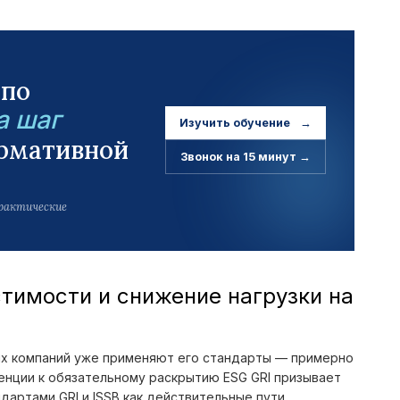
 по
а шаг
Изучить обучение
→
рмативной
Звонок на 15 минут
→
практические
тимости и снижение нагрузки на
х компаний уже применяют его стандарты — примерно
нции к обязательному раскрытию ESG GRI призывает
дартами GRI и ISSB как действительные пути