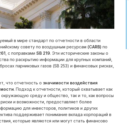
зуемый в мире стандарт по отчетности в области
орнийскому совету по воздушным ресурсам
(CARB)
по
261
, с поправками
SB 219
. Эти исторические законы о
ства по раскрытию информации для крупных компаний,
росах парниковых газов (SB 253) и финансовых рисках,
ет, что отчетность о
значимости воздействия
имости
. Подход к отчетности, который охватывает как
 окружающую среду и общество, так и то, как вопросы
 риски и возможности, предоставляет более
формацию для инвесторов, политиков и других
ектива поддерживает понимание вклада корпораций в
твия, которые являются или могут стать финансово