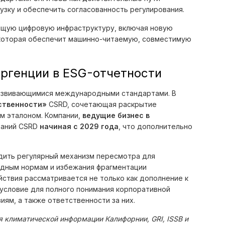
зку и обеспечить согласованность регулирования.
ящую цифровую инфраструктуру, включая новую
 которая обеспечит машинно-читаемую, совместимую
ергенции в ESG-отчетности
развивающимися международными стандартами. В
ственности»
CSRD, сочетающая раскрытие
ым эталоном. Компании,
ведущие бизнес в
ований CSRD
начиная с 2029 года
, что дополнительно
дить регулярный механизм пересмотра для
дным нормам и избежания фрагментации
ствия рассматривается не только как дополнение к
 условие для полного понимания корпоративной
ям, а также ответственности за них.
 климатической информации Калифорнии, GRI, ISSB и