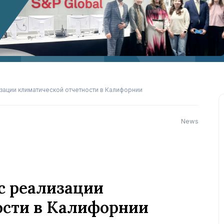
зации климатической отчетности в Калифорнии
News
сс реализации
ости в Калифорнии