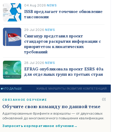
04 Aug 2026
·
NEWS
ISSB предлагает точечное обновление
таксономии
29 Jul 2026
·
NEWS
Сингапур представил проект
стандартов раскрытия информации с
приоритетом климатических
требований
28 Jul 2026
·
NEWS
EFRAG опубликовала проект ESRS 40a
для отдельных групп из третьих стран
ЧТО ДАЛЬШЕ
ЖИВЫЕ МАРШРУТЫ РАЗВИТИЯ КОМПЕТЕНЦИЙ
01
СВЯЗАННОЕ ОБУЧЕНИЕ
Обучите свою команду по данной теме
Адаптированные брифинги и воркшопы — от двухчасовых
обновлений до многомесячного повышения квалификации.
Запросить корпоративное обучение
→