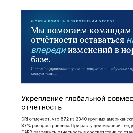
НУЖНА ПОМОЩЬ В ПРИМЕНЕНИИ ЭТОГО?
Мы помогаем командам
отчётности оставаться
н
изменений в но
впереди
базе.
Сертифицированные курсы · корпоративное обучение · 
консультации
Укрепление глобальной совмес
отчетность
GRI отмечает, что
872
из
2340
крупных американски
37%
распространения. При растущей мировой тенде
CARB разрешить отчетность в соответствии со стан