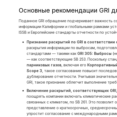
Основные рекомендации GRI д
Поданное GRI обращение подчеркивает важность с
информации Калифорнии и глобальными рамками усто
ISSB и Европейские стандарты отчетности по устойч
Признание раскрытий по GRI в соответствии с
раскрытия информации по выбросам, подготовл
стандартами — такими как
GRI 305: Выбросы
(н
— как соответствующие SB 253. Поскольку стан
парниковых газов
, включая его
Корпоративный
Scope 3
, такое согласование повысит последо
дублирование отчетности. Учитывая значитель
GRI, такое признание облегчит выполнение треб
Включение раскрытий, соответствующих GRI, 
поощрять компании включать климатические рас
связанных с климатом, по SB 261. Это позволи
представление о краткосрочных, среднесрочны
упростит согласование с международными рамк