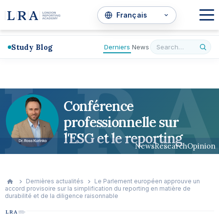
Study Blog
Derniers
News
L
R
A
Conférence
professionnelle sur
l'ESG et le reporting
News
Research
Opinion
Dernières actualités
Le Parlement européen approuve un
accord provisoire sur la simplification du reporting en matière de
durabilité et de la diligence raisonnable