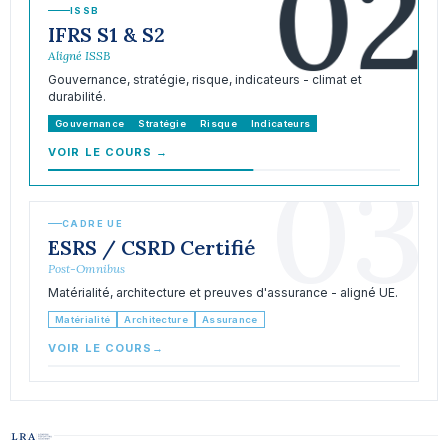
02
ISSB
IFRS S1 & S2
Aligné ISSB
Gouvernance, stratégie, risque, indicateurs - climat et
durabilité.
Gouvernance
Stratégie
Risque
Indicateurs
VOIR LE COURS
→
03
CADRE UE
ESRS / CSRD Certifié
Post-Omnibus
Matérialité, architecture et preuves d'assurance - aligné UE.
Matérialité
Architecture
Assurance
VOIR LE COURS
→