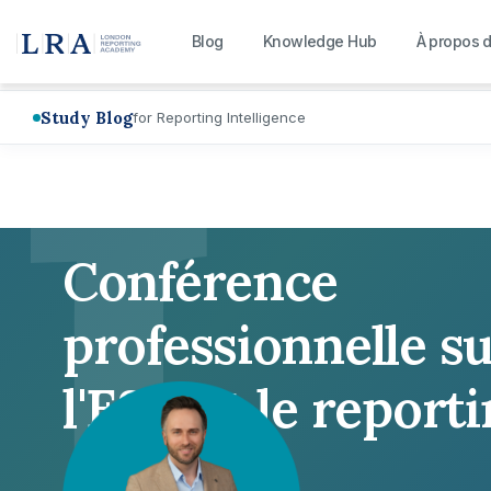
L
Blog
Knowledge Hub
À propos 
Study Blog
for Reporting Intelligence
Conférence
professionnelle s
l'ESG et le report