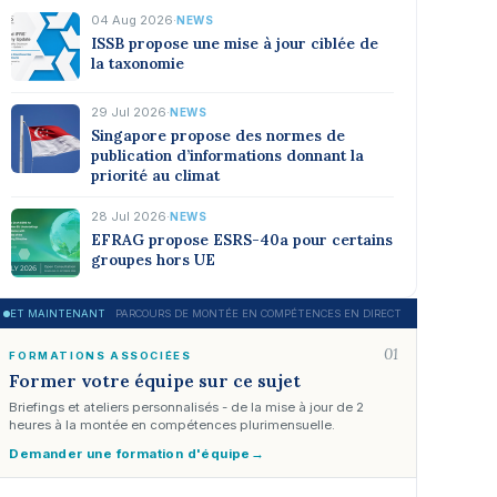
04 Aug 2026
·
NEWS
ISSB propose une mise à jour ciblée de
la taxonomie
29 Jul 2026
·
NEWS
Singapore propose des normes de
publication d’informations donnant la
priorité au climat
28 Jul 2026
·
NEWS
EFRAG propose ESRS-40a pour certains
groupes hors UE
ET MAINTENANT
PARCOURS DE MONTÉE EN COMPÉTENCES EN DIRECT
01
FORMATIONS ASSOCIÉES
Former votre équipe sur ce sujet
Briefings et ateliers personnalisés - de la mise à jour de 2
heures à la montée en compétences plurimensuelle.
Demander une formation d'équipe
→