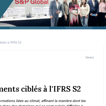
lés à l'IFRS S2
News
nts ciblés à l'IFRS S2
mations liées au climat, affinant la manière dont les
re dans des domaines qui se sont avérés difficiles à