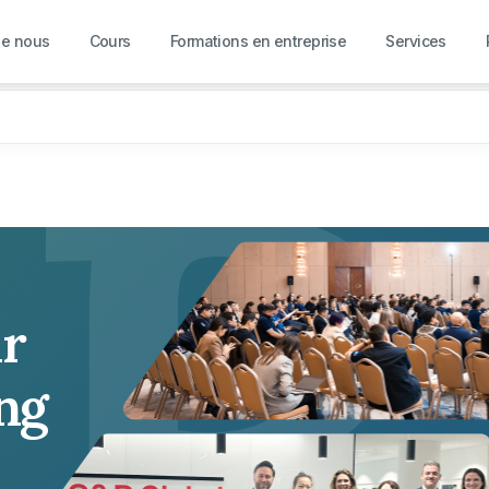
R
de nous
Cours
Formations en entreprise
Services
ur
ing