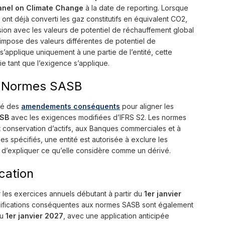
anel on Climate Change
à la date de reporting. Lorsque
s ont déjà converti les gaz constitutifs en équivalent CO2,
ssion avec les valeurs de potentiel de réchauffement global
e impose des valeurs différentes de potentiel de
’applique uniquement à une partie de l’entité, cette
tie tant que l’exigence s’applique.
 Normes SASB
lié des
amendements conséquents
pour aligner les
ASB
avec les exigences modifiées d’IFRS S2. Les normes
et conservation d’actifs, aux Banques commerciales et à
es spécifiés, une entité est autorisée à exclure les
 d’expliquer ce qu’elle considère comme un dérivé.
cation
r les exercices annuels débutant à partir du
1er janvier
odifications conséquentes aux normes SASB sont également
du
1er janvier 2027
, avec une application anticipée