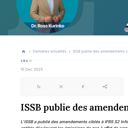
Dernières actualités
ISSB publie des amendements cib
15 Dec 2025
LinkedIn
X
Facebook
Share
ISSB publie des amendeme
L'ISSB a publié des amendements ciblés à IFRS S2 Infor
entités divulguent les émissions de gaz à effet de ser