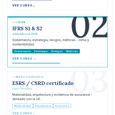
02
VER CURSO
→
ISSB
IFRS S1 & S2
Alineado con ISSB
Gobernanza, estrategia, riesgos, métricas - clima y
sostenibilidad.
Gobernanza
Estrategia
Riesgos
Métricas
VER CURSO
→
03
MARCO EUROPEO
ESRS / CSRD certificado
Post-Omnibus
Materialidad, arquitectura y evidencia de assurance -
alineado con la UE.
Materialidad
Arquitectura
Assurance
VER CURSO
→