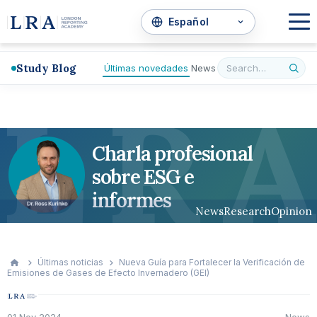
Study Blog
Últimas novedades
News
L
R
A
Charla profesional
sobre ESG e
informes
News
Research
Opinion
Últimas noticias
Nueva Guía para Fortalecer la Verificación de
Emisiones de Gases de Efecto Invernadero (GEI)