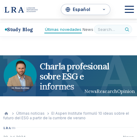
Study Blog
Últimas novedades
News
L
R
A
Charla profesional
sobre ESG e
informes
News
Research
Opinion
Últimas noticias
El Aspen Institute formuló 10 ideas sobre el
futuro del ESG a partir de la cumbre de verano