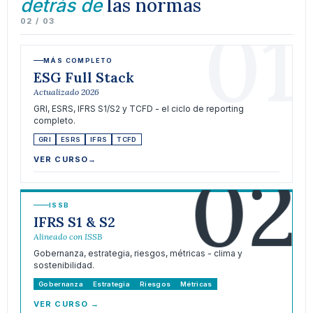
las normas
detrás de
01
02 / 03
MÁS COMPLETO
ESG Full Stack
Actualizado 2026
GRI, ESRS, IFRS S1/S2 y TCFD - el ciclo de reporting
completo.
GRI
ESRS
IFRS
TCFD
02
VER CURSO
→
ISSB
IFRS S1 & S2
Alineado con ISSB
Gobernanza, estrategia, riesgos, métricas - clima y
sostenibilidad.
Gobernanza
Estrategia
Riesgos
Métricas
VER CURSO
→