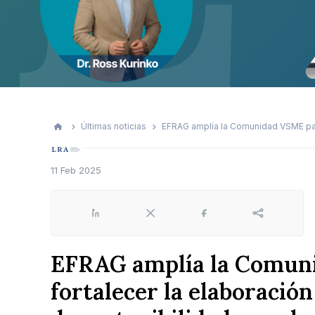
Últimas noticias
EFRAG amplía la Comunidad VSME para 
11 Feb 2025
LinkedIn
X
Facebook
Share
EFRAG amplía la Comun
fortalecer la elaboració