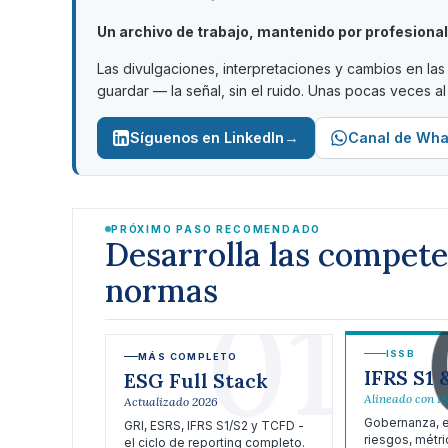
Un archivo de trabajo, mantenido por profesiona
Las divulgaciones, interpretaciones y cambios en l
guardar — la señal, sin el ruido. Unas pocas veces al
→
Síguenos en LinkedIn
Canal de Wh
PRÓXIMO PASO RECOMENDADO
Desarrolla las compet
normas
01
ISSB
MÁS COMPLETO
IFRS S1 
ESG Full Stack
Alineado con I
Actualizado 2026
Gobernanza, e
GRI, ESRS, IFRS S1/S2 y TCFD -
riesgos, métri
el ciclo de reporting completo.