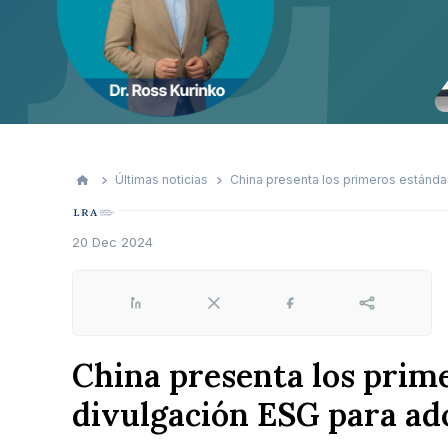
Últimas noticias
China presenta los primeros estánda
20 Dec 2024
LinkedIn
X
Facebook
Share
China presenta los prim
divulgación ESG para ad