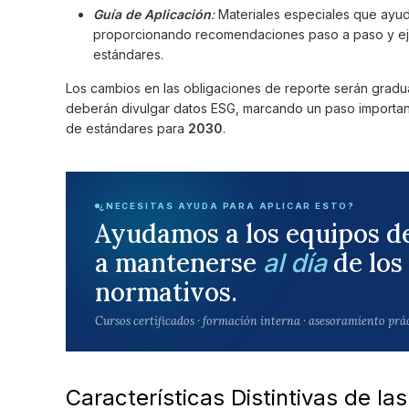
Guía de Aplicación
:
Materiales especiales que ayuda
proporcionando recomendaciones paso a paso y ejem
estándares.
Los cambios en las obligaciones de reporte serán gradua
deberán divulgar datos ESG, marcando un paso important
de estándares para
2030
.
¿NECESITAS AYUDA PARA APLICAR ESTO?
Ayudamos a los equipos d
a mantenerse
de los
al día
normativos.
Cursos certificados · formación interna · asesoramiento prá
Características Distintivas de la