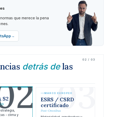
les
as normas que merece la pena
 mes.
→
atsApp
02 / 03
encias
las
detrás de
02
03
MARCO EUROPEO
& S2
ESRS / CSRD
certificado
SSB
strategia,
Post-Omnibus
cas - clima y
Materialidad, arquitectura y