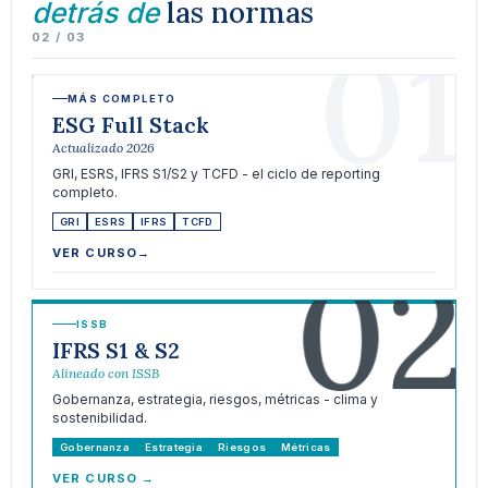
las normas
detrás de
01
02 / 03
MÁS COMPLETO
ESG Full Stack
Actualizado 2026
GRI, ESRS, IFRS S1/S2 y TCFD - el ciclo de reporting
completo.
GRI
ESRS
IFRS
TCFD
02
VER CURSO
→
ISSB
IFRS S1 & S2
Alineado con ISSB
Gobernanza, estrategia, riesgos, métricas - clima y
sostenibilidad.
Gobernanza
Estrategia
Riesgos
Métricas
VER CURSO
→