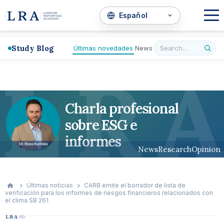
Study Blog
Últimas novedades
News
L
R
A
Charla profesional
sobre ESG e
informes
News
Research
Opinion
Últimas noticias
CARB emite el borrador de lista de
verificación para los informes de riesgos financieros relacionados con
el clima SB 261