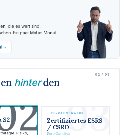
, die es wert sind,
chen. Ein paar Mal im Monat.
→
l
02 / 03
zen
den
hinter
02
03
EU-RAHMENWERK
& S2
Zertifiziertes ESRS
/ CSRD
rategie, Risiko,
Post-Omnibus