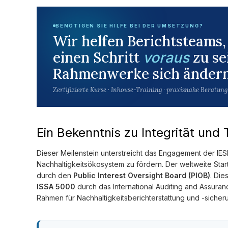
BENÖTIGEN SIE HILFE BEI DER UMSETZUNG?
Wir helfen Berichtsteams
einen Schritt
zu se
voraus
Rahmenwerke sich ändern
Zertifizierte Kurse · Inhouse-Training · praxisnahe Beratung
Ein Bekenntnis zu Integrität und
Dieser Meilenstein unterstreicht das Engagement der IES
Nachhaltigkeitsökosystem zu fördern. Der weltweite Start 
durch den
Public Interest Oversight Board (PIOB)
. Die
ISSA 5000
durch das International Auditing and Assura
Rahmen für Nachhaltigkeitsberichterstattung und -sicher