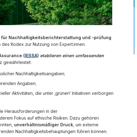
 für Nachhaltigkeitsberichterstattung und -prüfung
 des Kodex zur Nutzung von Expert:innen.
 Assurance (
IESSA
)
etablieren einen umfassenden
z gewährleistet:
sslicher Nachhaltigkeitsangaben;
führenden Angaben;
eller Aktivitäten, die unter ‚grünen‘ Initiativen verborgen
e Herausforderungen in der
onderem Fokus auf ethische Risiken. Dazu gehören
önnten,
unverhältnismäßiger Druck
, um externe
ührenden Nachhaltigkeitsbehauptungen führen können.