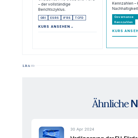
Kennzahlen – 
– der vollständige
Nachhaltigkeit
Berichtszyklus.
Governance
GRI
ESRS
IFRS
TCFD
Kennzahlen
KURS ANSEHEN
→
KURS ANSE
Ähnliche
N
30 Apr 2024