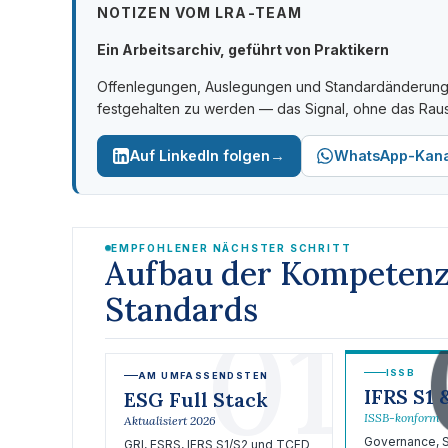
NOTIZEN VOM LRA-TEAM
Ein Arbeitsarchiv, geführt von Praktikern
Offenlegungen, Auslegungen und Standardänderungen
festgehalten zu werden — das Signal, ohne das Raus
→
Auf LinkedIn folgen
WhatsApp-Kana
EMPFOHLENER NÄCHSTER SCHRITT
Aufbau der Kompeten
Standards
01
ISSB
AM UMFASSENDSTEN
IFRS S1 
ESG Full Stack
ISSB-konform
Aktualisiert 2026
Governance, St
GRI, ESRS, IFRS S1/S2 und TCFD