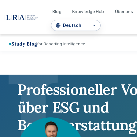
Blog
Knowledge Hub
Über uns
L
Study Blog
for Reporting Intelligence
Professioneller V
über ESG und
Berichterstattung