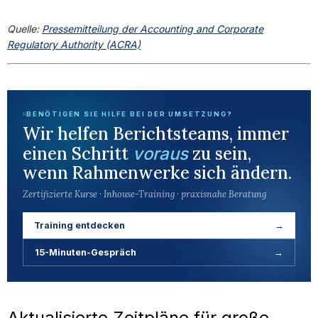
Quelle:
Pressemitteilung der Accounting and Corporate
Regulatory Authority (ACRA)
BENÖTIGEN SIE HILFE BEI DER UMSETZUNG?
Wir helfen Berichtsteams, immer
einen Schritt
zu sein,
voraus
wenn Rahmenwerke sich ändern.
Zertifizierte Kurse · Inhouse-Training · praxisnahe Beratung
Training entdecken
→
15-Minuten-Gespräch
→
Aktualisierte Zeitpläne für große