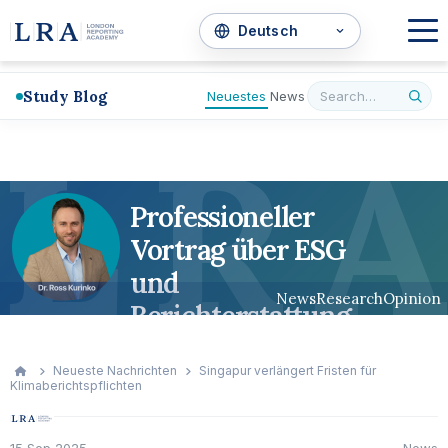
Study Blog
Neuestes
News
L
R
A
Professioneller
Vortrag über ESG
und
News
Research
Opinion
Berichterstattung
Neueste Nachrichten
Singapur verlängert Fristen für
Klimaberichtspflichten