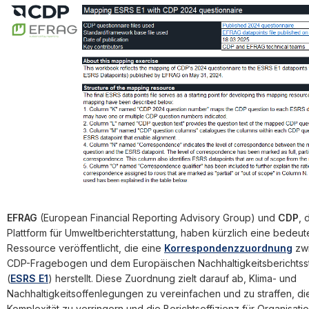
EFRAG
(European Financial Reporting Advisory Group) und
CDP
, 
Plattform für Umweltberichterstattung, haben kürzlich eine bedeu
Ressource veröffentlicht, die eine
Korrespondenzzuordnung
zw
CDP-Fragebogen und dem Europäischen Nachhaltigkeitsberichtss
(
ESRS E1
) herstellt. Diese Zuordnung zielt darauf ab, Klima- und
Nachhaltigkeitsoffenlegungen zu vereinfachen und zu straffen, di
Komplexität zu verringern und die Berichtseffizienz für Organisati