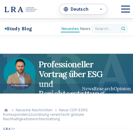
Study Blog
Neuestes
News
L
R
A
Professioneller
Vortrag über ESG
und
News
Research
Opinion
Berichterstattung
Neueste Nachrichten
Neue CDP-ESRS
Korrespondenzzuordnung vereinfacht globale
Nachhaltigkeitsberichterstattung