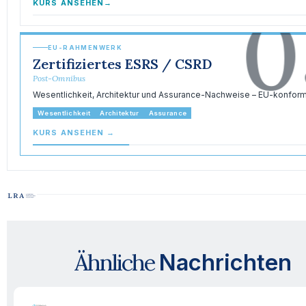
0
KURS ANSEHEN
→
EU-RAHMENWERK
Zertifiziertes ESRS / CSRD
Post-Omnibus
Wesentlichkeit, Architektur und Assurance-Nachweise – EU-konform
Wesentlichkeit
Architektur
Assurance
KURS ANSEHEN
→
Ähnliche
Nachrichten