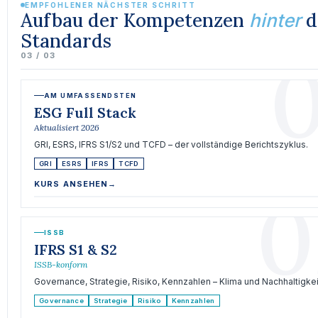
EMPFOHLENER NÄCHSTER SCHRITT
Aufbau der Kompetenzen
d
hinter
Standards
0
03 / 03
AM UMFASSENDSTEN
ESG Full Stack
Aktualisiert 2026
GRI, ESRS, IFRS S1/S2 und TCFD – der vollständige Berichtszyklus.
GRI
ESRS
IFRS
TCFD
KURS ANSEHEN
→
0
ISSB
IFRS S1 & S2
ISSB-konform
Governance, Strategie, Risiko, Kennzahlen – Klima und Nachhaltigkei
Governance
Strategie
Risiko
Kennzahlen