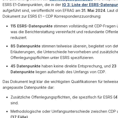
ESRS E1-Datenpunkten, die in der
IG 3: Liste der ESRS-Datenpu
aufgeführt sind, veröffentlicht von EFRAG am
31. Mai 2024
. Laut 
Dokument zur ESRS E1 – CDP Korrespondenzzuordnung:
115 ESRS-Datenpunkte
stimmen vollständig mit CDP-Fragen 
was die Berichterstattung vereinfacht und redundante Offen
reduziert.
85 Datenpunkte
stimmen teilweise überein, begleitet von deta
Erläuterungen, die Unterschiede hervorheben und zusätzlich
Offenlegungspflichten unter ESRS spezifizieren.
45 Datenpunkte
haben keine direkte Entsprechung, und
23
Datenpunkte
liegen außerhalb des Umfangs von CDP.
Das Dokument legt klar die wichtigsten Qualifikationen für teilweis
angepasste Datenpunkte dar:
Zusätzliche Offenlegungspflichten, die spezifisch für ESRS
(4
sind.
Methodologische oder Umfangsunterschiede zwischen CDP 
(37 Fälle)
.