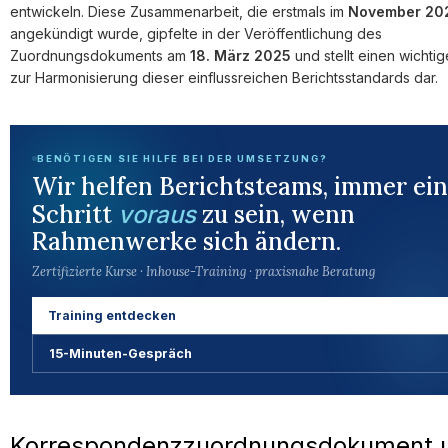
entwickeln. Diese Zusammenarbeit, die erstmals im
November 20
angekündigt wurde, gipfelte in der Veröffentlichung des
Zuordnungsdokuments am
18. März 2025
und stellt einen wichtig
zur Harmonisierung dieser einflussreichen Berichtsstandards dar.
BENÖTIGEN SIE HILFE BEI DER UMSETZUNG?
Wir helfen Berichtsteams, immer ei
Schritt
zu sein, wenn
voraus
Rahmenwerke sich ändern.
Zertifizierte Kurse · Inhouse-Training · praxisnahe Beratung
Training entdecken
15-Minuten-Gespräch
Korrespondenzzuordnungsdokument 