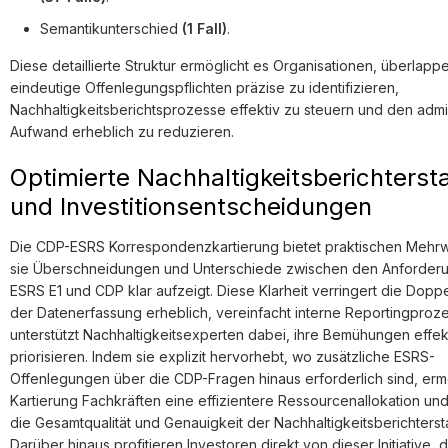
Semantikunterschied
(1 Fall)
.
Diese detaillierte Struktur ermöglicht es Organisationen, überlap
eindeutige Offenlegungspflichten präzise zu identifizieren,
Nachhaltigkeitsberichtsprozesse effektiv zu steuern und den admin
Aufwand erheblich zu reduzieren.
Optimierte Nachhaltigkeitsberichterst
und Investitionsentscheidungen
Die CDP-ESRS Korrespondenzkartierung bietet praktischen Mehrw
sie Überschneidungen und Unterschiede zwischen den Anforder
ESRS E1 und CDP klar aufzeigt. Diese Klarheit verringert die Doppe
der Datenerfassung erheblich, vereinfacht interne Reportingproz
unterstützt Nachhaltigkeitsexperten dabei, ihre Bemühungen effek
priorisieren. Indem sie explizit hervorhebt, wo zusätzliche ESRS-
Offenlegungen über die CDP-Fragen hinaus erforderlich sind, ermö
Kartierung Fachkräften eine effizientere Ressourcenallokation un
die Gesamtqualität und Genauigkeit der Nachhaltigkeitsberichterst
Darüber hinaus profitieren Investoren direkt von dieser Initiative, 