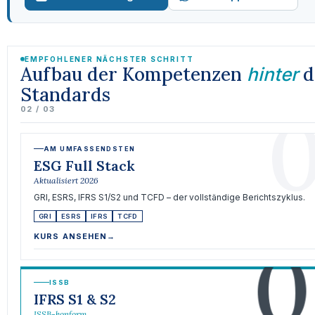
EMPFOHLENER NÄCHSTER SCHRITT
Aufbau der Kompetenzen
d
hinter
Standards
0
02 / 03
AM UMFASSENDSTEN
ESG Full Stack
Aktualisiert 2026
GRI, ESRS, IFRS S1/S2 und TCFD – der vollständige Berichtszyklus.
GRI
ESRS
IFRS
TCFD
0
KURS ANSEHEN
→
ISSB
IFRS S1 & S2
ISSB-konform