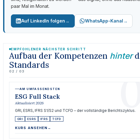
paar Mal im Monat.
→
→
Auf LinkedIn folgen
WhatsApp-Kanal
EMPFOHLENER NÄCHSTER SCHRITT
Aufbau der Kompetenzen
d
hinter
Standards
0
02 / 03
AM UMFASSENDSTEN
ESG Full Stack
Aktualisiert 2026
GRI, ESRS, IFRS S1/S2 und TCFD – der vollständige Berichtszyklus.
GRI
ESRS
IFRS
TCFD
KURS ANSEHEN
→