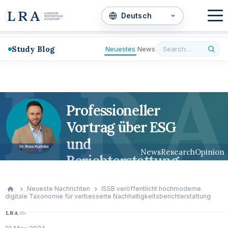
Study Blog
Neuestes
News
L
R
A
Professioneller
Vortrag über ESG
und
News
Research
Opinion
Berichterstattung
Neueste Nachrichten
ISSB veröffentlicht hochmoderne
digitale Taxonomie für verbesserte Nachhaltigkeitsberichterstattung