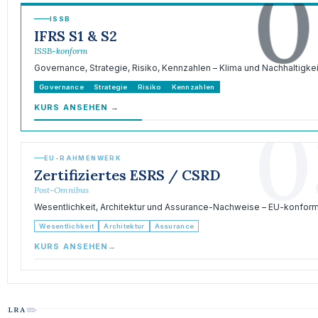
0
ISSB
IFRS S1 & S2
ISSB-konform
Governance, Strategie, Risiko, Kennzahlen – Klima und Nachhaltigkei
Governance
Strategie
Risiko
Kennzahlen
KURS ANSEHEN
→
0
EU-RAHMENWERK
Zertifiziertes ESRS / CSRD
Post-Omnibus
Wesentlichkeit, Architektur und Assurance-Nachweise – EU-konform
Wesentlichkeit
Architektur
Assurance
KURS ANSEHEN
→