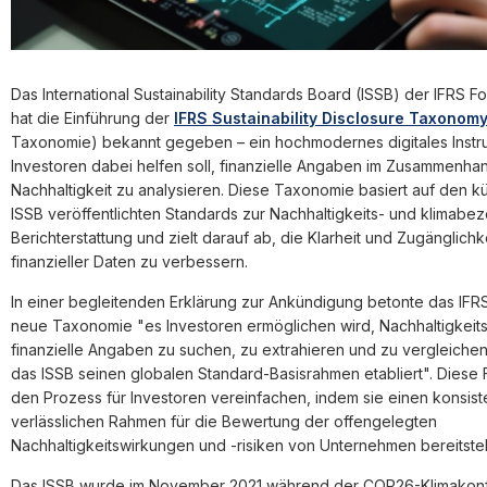
Das International Sustainability Standards Board (ISSB) der IFRS F
hat die Einführung der
IFRS Sustainability Disclosure Taxonom
Taxonomie) bekannt gegeben – ein hochmodernes digitales Instr
Investoren dabei helfen soll, finanzielle Angaben im Zusammenhan
Nachhaltigkeit zu analysieren. Diese Taxonomie basiert auf den k
ISSB veröffentlichten Standards zur Nachhaltigkeits- und klimab
Berichterstattung und zielt darauf ab, die Klarheit und Zugänglichk
finanzieller Daten zu verbessern.
In einer begleitenden Erklärung zur Ankündigung betonte das IFRS
neue Taxonomie "es Investoren ermöglichen wird, Nachhaltigkei
finanzielle Angaben zu suchen, zu extrahieren und zu vergleiche
das ISSB seinen globalen Standard-Basisrahmen etabliert". Diese F
den Prozess für Investoren vereinfachen, indem sie einen konsis
verlässlichen Rahmen für die Bewertung der offengelegten
Nachhaltigkeitswirkungen und -risiken von Unternehmen bereitstell
Das ISSB wurde im November 2021 während der COP26-Klimakon